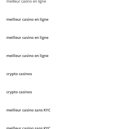
meilleur casino en ligne
meilleur casino en ligne
meilleur casino en ligne
meilleur casino en ligne
crypto casinos
crypto casinos
meilleur casino sans KYC
meilleur casino sans KYC