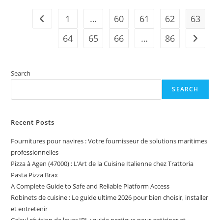
Dans
L’univers
1
…
60
61
62
63
Go to the previous page
Des
Casinos
En
64
65
66
…
86
Go to t
Ligne
Search
SEARCH
Recent Posts
Fournitures pour navires : Votre fournisseur de solutions maritimes
professionnelles
Pizza à Agen (47000) : L’Art de la Cuisine Italienne chez Trattoria
Pasta Pizza Brax
A Complete Guide to Safe and Reliable Platform Access
Robinets de cuisine : Le guide ultime 2026 pour bien choisir, installer
et entretenir