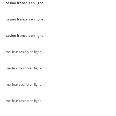
casino francais en ligne
casino francais en ligne
casino francais en ligne
meilleur casino en ligne
meilleur casino en ligne
meilleur casino en ligne
meilleur casino en ligne