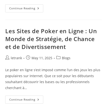
Les
Continue Reading
Bookmakers
Hors
De
L’ARJEL
:
Comprendre
Les Sites de Poker en Ligne : Un
Les
Régulations
Monde de Stratégie, de Chance
Et
Les
et de Divertissement
Risques
Post
Post
Post
letrank
May 11, 2025
Blogs
author:
published:
category:
Le poker en ligne s’est imposé comme l’un des jeux les plus
populaires sur Internet. Que ce soit pour les débutants
souhaitant découvrir les bases ou les professionnels
cherchant à…
Les
Continue Reading
Sites
De