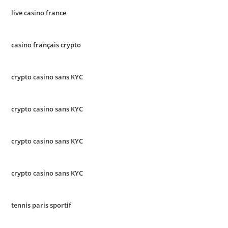
live casino france
casino français crypto
crypto casino sans KYC
crypto casino sans KYC
crypto casino sans KYC
crypto casino sans KYC
tennis paris sportif