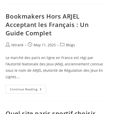
Poker
En
Ligne
:
Bookmakers Hors ARJEL
Un
Monde
Acceptant les Français : Un
De
Stratégie,
Guide Complet
De
Chance
Et
De
Post
Post
Post
letrank
May 11, 2025
Blogs
Divertissement
author:
published:
category:
Le marché des paris en ligne en France est régi par
l’Autorité Nationale des Jeux (ANJ), anciennement connue
sous le nom de ARJEL (Autorité de Régulation des Jeux En
Ligne).…
Bookmakers
Continue Reading
Hors
ARJEL
Acceptant
Les
Français
:
Quel site paris sportif choisir