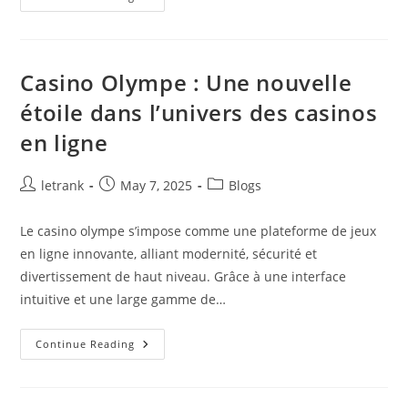
Numérique
:
Comment
Le
Clio
4
Casino Olympe : Une nouvelle
Devient
Smart
étoile dans l’univers des casinos
Avec
Le
en ligne
CarPlay
Et
Un
Autoradio
Post
Post
Post
letrank
May 7, 2025
Blogs
Haute
Technologie
author:
published:
category:
Le casino olympe s’impose comme une plateforme de jeux
en ligne innovante, alliant modernité, sécurité et
divertissement de haut niveau. Grâce à une interface
intuitive et une large gamme de…
Casino
Continue Reading
Olympe
:
Une
Nouvelle
Étoile