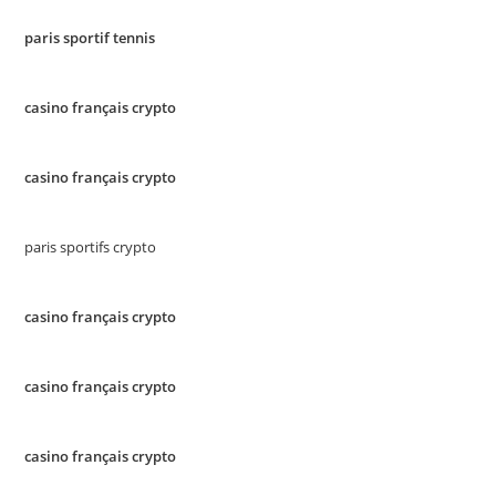
paris sportif tennis
casino français crypto
casino français crypto
paris sportifs crypto
casino français crypto
casino français crypto
casino français crypto