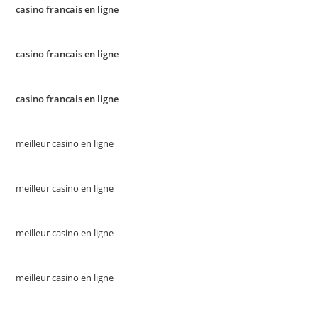
casino francais en ligne
casino francais en ligne
casino francais en ligne
meilleur casino en ligne
meilleur casino en ligne
meilleur casino en ligne
meilleur casino en ligne