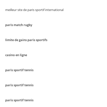
meilleur site de paris sportif international
paris match rugby
limite de gains paris sportifs
casino en ligne
paris sportif tennis
paris sportif tennis
paris sportif tennis