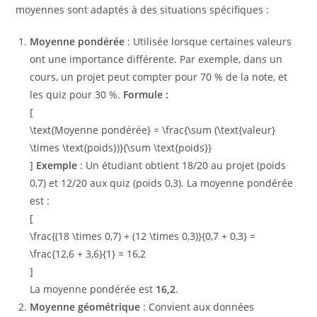
moyennes sont adaptés à des situations spécifiques :
Moyenne pondérée
: Utilisée lorsque certaines valeurs
ont une importance différente. Par exemple, dans un
cours, un projet peut compter pour 70 % de la note, et
les quiz pour 30 %.
Formule :
[
\text{Moyenne pondérée} = \frac{\sum (\text{valeur}
\times \text{poids})}{\sum \text{poids}}
]
Exemple
: Un étudiant obtient 18/20 au projet (poids
0,7) et 12/20 aux quiz (poids 0,3). La moyenne pondérée
est :
[
\frac{(18 \times 0,7) + (12 \times 0,3)}{0,7 + 0,3} =
\frac{12,6 + 3,6}{1} = 16,2
]
La moyenne pondérée est
16,2
.
Moyenne géométrique
: Convient aux données