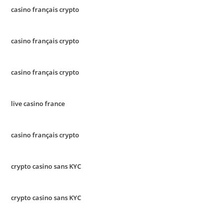
casino français crypto
casino français crypto
casino français crypto
live casino france
casino français crypto
crypto casino sans KYC
crypto casino sans KYC