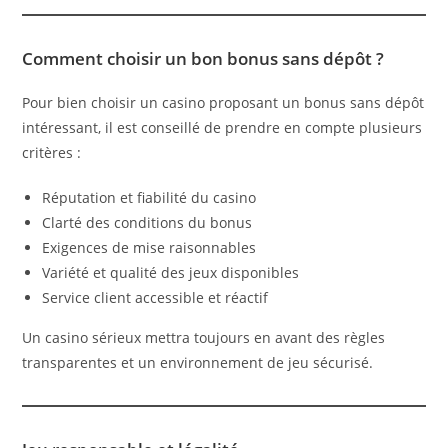
Comment choisir un bon bonus sans dépôt ?
Pour bien choisir un casino proposant un bonus sans dépôt
intéressant, il est conseillé de prendre en compte plusieurs
critères :
Réputation et fiabilité du casino
Clarté des conditions du bonus
Exigences de mise raisonnables
Variété et qualité des jeux disponibles
Service client accessible et réactif
Un casino sérieux mettra toujours en avant des règles
transparentes et un environnement de jeu sécurisé.