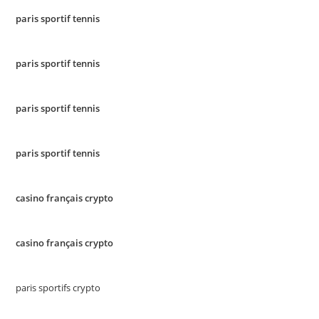
paris sportif tennis
paris sportif tennis
paris sportif tennis
paris sportif tennis
casino français crypto
casino français crypto
paris sportifs crypto