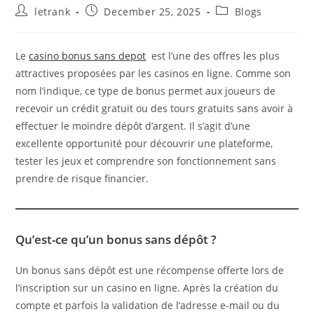
Post
Post
Post
letrank
December 25, 2025
Blogs
author:
published:
category:
Le
casino bonus sans depot
est l’une des offres les plus
attractives proposées par les casinos en ligne. Comme son
nom l’indique, ce type de bonus permet aux joueurs de
recevoir un crédit gratuit ou des tours gratuits sans avoir à
effectuer le moindre dépôt d’argent. Il s’agit d’une
excellente opportunité pour découvrir une plateforme,
tester les jeux et comprendre son fonctionnement sans
prendre de risque financier.
Qu’est-ce qu’un bonus sans dépôt ?
Un bonus sans dépôt est une récompense offerte lors de
l’inscription sur un casino en ligne. Après la création du
compte et parfois la validation de l’adresse e-mail ou du