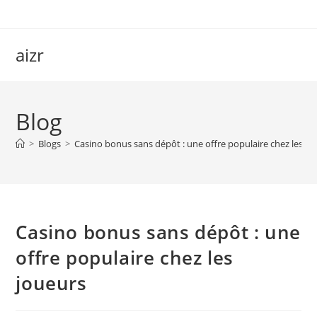
Skip
to
content
aizr
Blog
>
Blogs
>
Casino bonus sans dépôt : une offre populaire chez les jo
Casino bonus sans dépôt : une
offre populaire chez les
joueurs