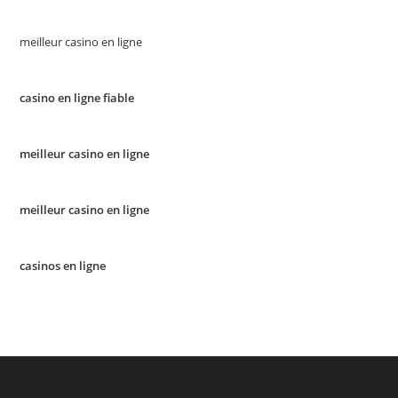
meilleur casino en ligne
casino en ligne fiable
meilleur casino en ligne
meilleur casino en ligne
casinos en ligne