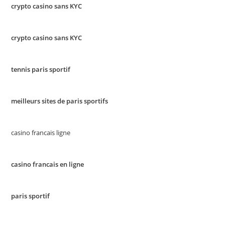
crypto casino sans KYC
crypto casino sans KYC
tennis paris sportif
meilleurs sites de paris sportifs
casino francais ligne
casino francais en ligne
paris sportif