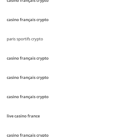
casino français crypto
casino français crypto
paris sportifs crypto
casino français crypto
casino français crypto
casino français crypto
live casino france
casino français crypto