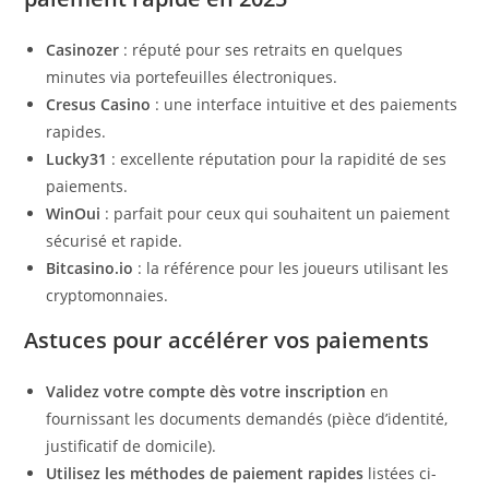
Casinozer
: réputé pour ses retraits en quelques
minutes via portefeuilles électroniques.
Cresus Casino
: une interface intuitive et des paiements
rapides.
Lucky31
: excellente réputation pour la rapidité de ses
paiements.
WinOui
: parfait pour ceux qui souhaitent un paiement
sécurisé et rapide.
Bitcasino.io
: la référence pour les joueurs utilisant les
cryptomonnaies.
Astuces pour accélérer vos paiements
Validez votre compte dès votre inscription
en
fournissant les documents demandés (pièce d’identité,
justificatif de domicile).
Utilisez les méthodes de paiement rapides
listées ci-