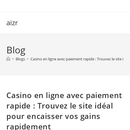
Skip
to
content
aizr
Blog
>
Blogs
>
Casino en ligne avec paiement rapide : Trouvez le site idé
Casino en ligne avec paiement
rapide : Trouvez le site idéal
pour encaisser vos gains
rapidement