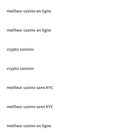
meilleur casino en ligne
meilleur casino en ligne
crypto casinos
crypto casinos
meilleur casino sans KYC
meilleur casino sans KYC
meilleur casino en ligne