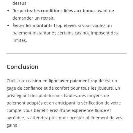
dessus.
Respectez les conditions liées aux bonus
avant de
demander un retrait.
Évitez les montants trop élevés
si vous voulez un
paiement instantané ; certains casinos imposent des
limites.
Conclusion
Choisir un
casino en ligne avec paiement rapide
est un
gage de confiance et de confort pour tous les joueurs. En
privilégiant des plateformes fiables, des moyens de
paiement adaptés et en anticipant la vérification de votre
compte, vous bénéficierez d’une expérience fluide et
agréable. N’attendez plus pour profiter pleinement de vos
gains !