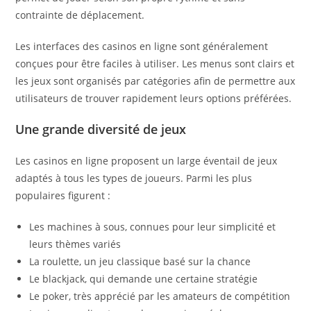
contrainte de déplacement.
Les interfaces des casinos en ligne sont généralement
conçues pour être faciles à utiliser. Les menus sont clairs et
les jeux sont organisés par catégories afin de permettre aux
utilisateurs de trouver rapidement leurs options préférées.
Une grande diversité de jeux
Les casinos en ligne proposent un large éventail de jeux
adaptés à tous les types de joueurs. Parmi les plus
populaires figurent :
Les machines à sous, connues pour leur simplicité et
leurs thèmes variés
La roulette, un jeu classique basé sur la chance
Le blackjack, qui demande une certaine stratégie
Le poker, très apprécié par les amateurs de compétition