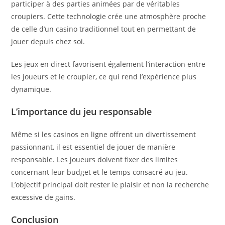
participer à des parties animées par de véritables
croupiers. Cette technologie crée une atmosphère proche
de celle d’un casino traditionnel tout en permettant de
jouer depuis chez soi.
Les jeux en direct favorisent également l’interaction entre
les joueurs et le croupier, ce qui rend l’expérience plus
dynamique.
L’importance du jeu responsable
Même si les casinos en ligne offrent un divertissement
passionnant, il est essentiel de jouer de manière
responsable. Les joueurs doivent fixer des limites
concernant leur budget et le temps consacré au jeu.
L’objectif principal doit rester le plaisir et non la recherche
excessive de gains.
Conclusion