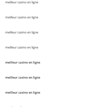
meilleur casino en ligne
meilleur casino en ligne
meilleur casino en ligne
meilleur casino en ligne
meilleur casino en ligne
meilleur casino en ligne
meilleur casino en ligne