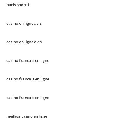
paris sportif
casino en ligne avis
casino en ligne avis
casino francais en ligne
casino francais en ligne
casino francais en ligne
meilleur casino en ligne