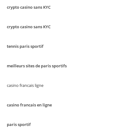
crypto casino sans KYC
crypto casino sans KYC
tennis paris sportif
meilleurs sites de paris sportifs
casino francais ligne
casino francais en ligne
paris sportif