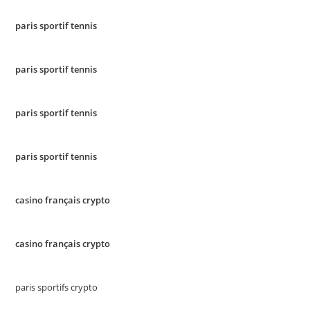
paris sportif tennis
paris sportif tennis
paris sportif tennis
paris sportif tennis
casino français crypto
casino français crypto
paris sportifs crypto