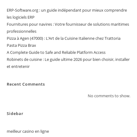
ERP-Software.org : un guide indépendant pour mieux comprendre
les logiciels ERP
Fournitures pour navires : Votre fournisseur de solutions maritimes
professionnelles
Pizza à Agen (47000) : L’Art de la Cuisine Italienne chez Trattoria
Pasta Pizza Brax
A Complete Guide to Safe and Reliable Platform Access
Robinets de cuisine : Le guide ultime 2026 pour bien choisir, installer
et entretenir
Recent Comments
No comments to show.
Sidebar
meilleur casino en ligne