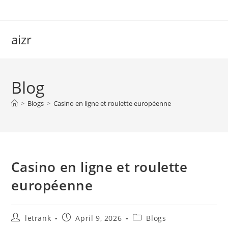
Skip
to
content
aizr
Blog
>
Blogs
>
Casino en ligne et roulette européenne
Casino en ligne et roulette
européenne
Post
Post
Post
letrank
April 9, 2026
Blogs
author:
published:
category: