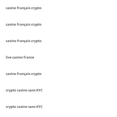
casino français crypto
casino français crypto
casino français crypto
live casino france
casino français crypto
crypto casino sans KYC
crypto casino sans KYC