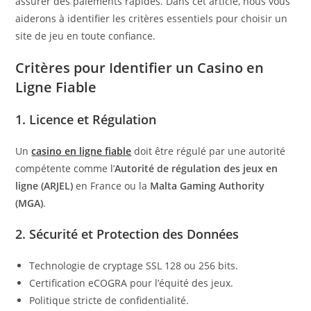
assurer des paiements rapides. Dans cet article, nous vous
aiderons à identifier les critères essentiels pour choisir un
site de jeu en toute confiance.
Critères pour Identifier un Casino en
Ligne Fiable
1. Licence et Régulation
Un
casino en ligne fiable
doit être régulé par une autorité
compétente comme l’
Autorité de régulation des jeux en
ligne (ARJEL)
en France ou la
Malta Gaming Authority
(MGA)
.
2. Sécurité et Protection des Données
Technologie de cryptage SSL 128 ou 256 bits.
Certification eCOGRA pour l’équité des jeux.
Politique stricte de confidentialité.