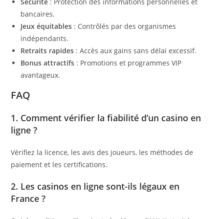
Sécurité
: Protection des informations personnelles et
bancaires.
Jeux équitables
: Contrôlés par des organismes
indépendants.
Retraits rapides
: Accès aux gains sans délai excessif.
Bonus attractifs
: Promotions et programmes VIP
avantageux.
FAQ
1. Comment vérifier la fiabilité d’un casino en
ligne ?
Vérifiez la licence, les avis des joueurs, les méthodes de
paiement et les certifications.
2. Les casinos en ligne sont-ils légaux en
France ?