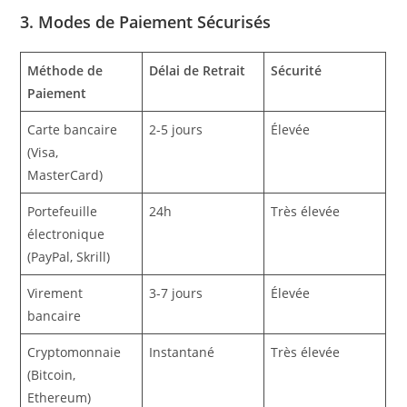
3. Modes de Paiement Sécurisés
Méthode de
Délai de Retrait
Sécurité
Paiement
Carte bancaire
2-5 jours
Élevée
(Visa,
MasterCard)
Portefeuille
24h
Très élevée
électronique
(PayPal, Skrill)
Virement
3-7 jours
Élevée
bancaire
Cryptomonnaie
Instantané
Très élevée
(Bitcoin,
Ethereum)