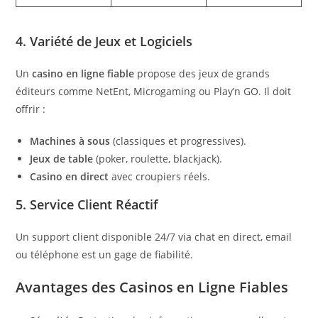
4. Variété de Jeux et Logiciels
Un
casino en ligne fiable
propose des jeux de grands
éditeurs comme NetEnt, Microgaming ou Play’n GO. Il doit
offrir :
Machines à sous
(classiques et progressives).
Jeux de table
(poker, roulette, blackjack).
Casino en direct
avec croupiers réels.
5. Service Client Réactif
Un support client disponible 24/7 via chat en direct, email
ou téléphone est un gage de fiabilité.
Avantages des Casinos en Ligne Fiables