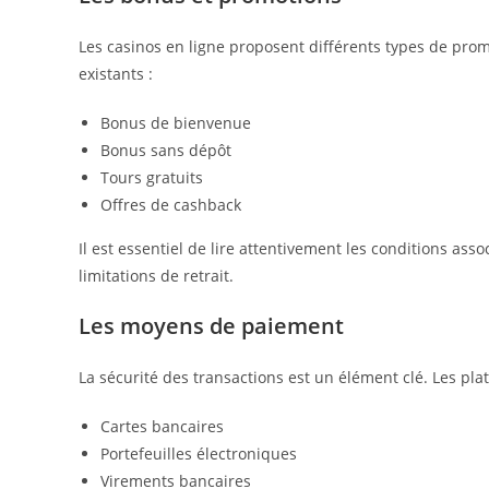
Les casinos en ligne proposent différents types de prom
existants :
Bonus de bienvenue
Bonus sans dépôt
Tours gratuits
Offres de cashback
Il est essentiel de lire attentivement les conditions ass
limitations de retrait.
Les moyens de paiement
La sécurité des transactions est un élément clé. Les pla
Cartes bancaires
Portefeuilles électroniques
Virements bancaires