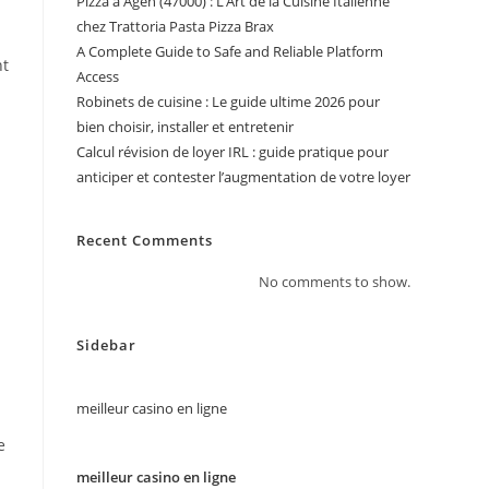
Pizza à Agen (47000) : L’Art de la Cuisine Italienne
chez Trattoria Pasta Pizza Brax
A Complete Guide to Safe and Reliable Platform
nt
Access
Robinets de cuisine : Le guide ultime 2026 pour
bien choisir, installer et entretenir
Calcul révision de loyer IRL : guide pratique pour
anticiper et contester l’augmentation de votre loyer
Recent Comments
No comments to show.
Sidebar
meilleur casino en ligne
e
meilleur casino en ligne