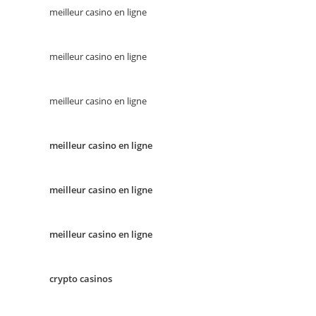
meilleur casino en ligne
meilleur casino en ligne
meilleur casino en ligne
meilleur casino en ligne
meilleur casino en ligne
meilleur casino en ligne
crypto casinos