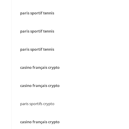
paris sportif tennis
paris sportif tennis
paris sportif tennis
casino français crypto
casino français crypto
paris sportifs crypto
casino français crypto