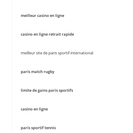
meilleur casino en ligne
casino en ligne retrait rapide
meilleur site de paris sportif international
paris match rugby
limite de gains paris sportifs
casino en ligne
paris sportif tennis