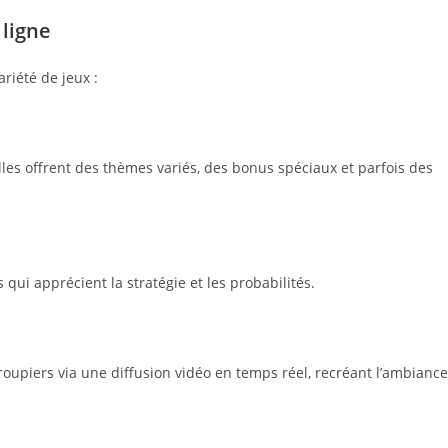
 ligne
riété de jeux :
lles offrent des thèmes variés, des bonus spéciaux et parfois des
s qui apprécient la stratégie et les probabilités.
croupiers via une diffusion vidéo en temps réel, recréant l’ambiance