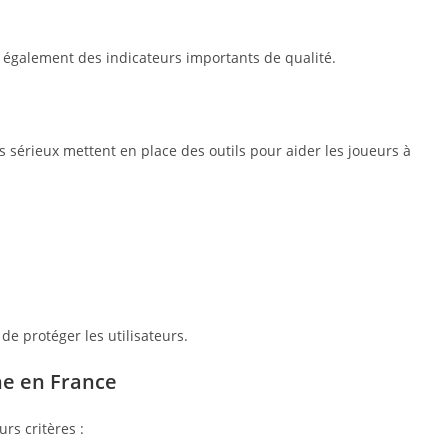
nt également des indicateurs importants de qualité.
os sérieux mettent en place des outils pour aider les joueurs à
de protéger les utilisateurs.
ne en France
rs critères :