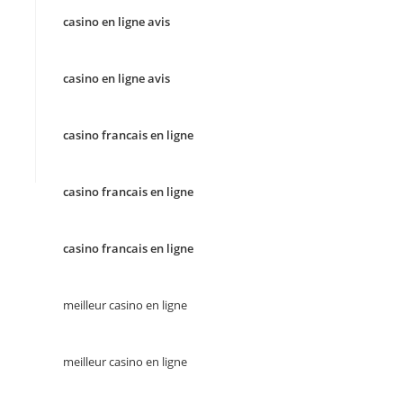
casino en ligne avis
casino en ligne avis
casino francais en ligne
casino francais en ligne
casino francais en ligne
meilleur casino en ligne
meilleur casino en ligne