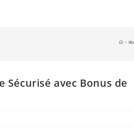
>
Bl
e Sécurisé avec Bonus de