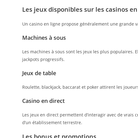
Les jeux disponibles sur les casinos en
Un casino en ligne propose généralement une grande va
Machines à sous
Les machines à sous sont les jeux les plus populaires. E
jackpots progressifs.
Jeux de table
Roulette, blackjack, baccarat et poker attirent les joueur
Casino en direct
Les jeux en direct permettent d’interagir avec de vrais 
d’un établissement terrestre.
Les bonus et promotions