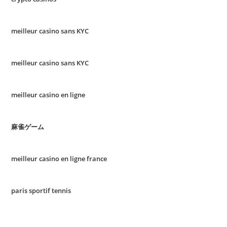
meilleur casino sans KYC
meilleur casino sans KYC
meilleur casino en ligne
麻雀ゲーム
meilleur casino en ligne france
paris sportif tennis