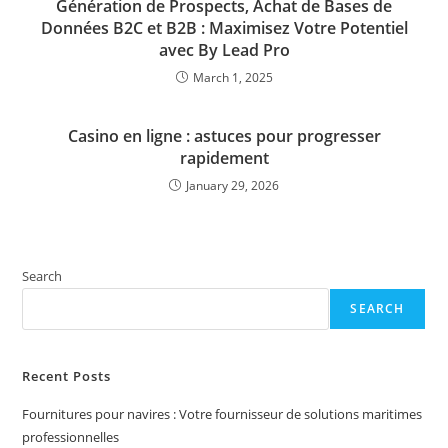
Génération de Prospects, Achat de Bases de
Données B2C et B2B : Maximisez Votre Potentiel
avec By Lead Pro
March 1, 2025
Casino en ligne : astuces pour progresser
rapidement
January 29, 2026
Search
SEARCH
Recent Posts
Fournitures pour navires : Votre fournisseur de solutions maritimes
professionnelles