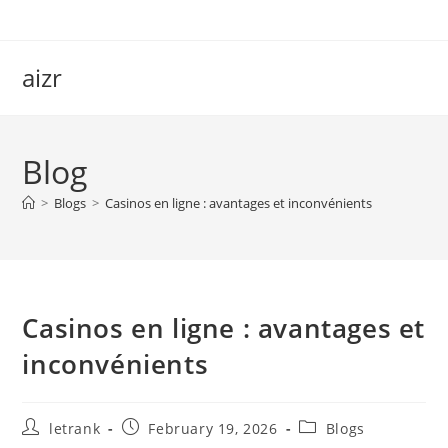
Skip
to
content
aizr
Blog
>
Blogs
>
Casinos en ligne : avantages et inconvénients
Casinos en ligne : avantages et
inconvénients
Post
Post
Post
letrank
February 19, 2026
Blogs
author:
published:
category: