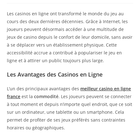
Les casinos en ligne ont transformé le monde du jeu au
cours des deux dernières décennies. Grâce à Internet, les
joueurs peuvent désormais accéder à une multitude de
jeux de casino depuis le confort de leur domicile, sans avoir
à se déplacer vers un établissement physique. Cette
accessibilité accrue a contribué à populariser le jeu en
ligne et à attirer un public toujours plus large.
Les Avantages des Casinos en Ligne
L’un des principaux avantages des
meilleur casino en ligne
france
est la
commodité
. Les joueurs peuvent se connecter
à tout moment et depuis n’importe quel endroit, que ce soit
sur un ordinateur, une tablette ou un smartphone. Cela
permet de profiter de ses jeux préférés sans contraintes
horaires ou géographiques.