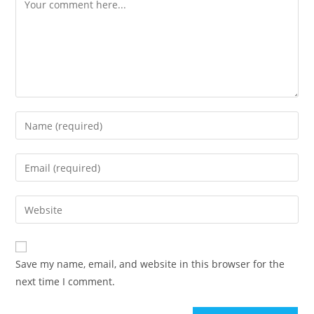
Comment
Enter
your
name
Enter
or
your
username
email
Enter
to
address
your
comment
to
website
comment
URL
Save my name, email, and website in this browser for the
(optional)
next time I comment.