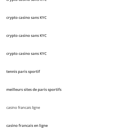
crypto casino sans KYC
crypto casino sans KYC
crypto casino sans KYC
tennis paris sportif
meilleurs sites de paris sportifs
casino francais ligne
casino francais en ligne