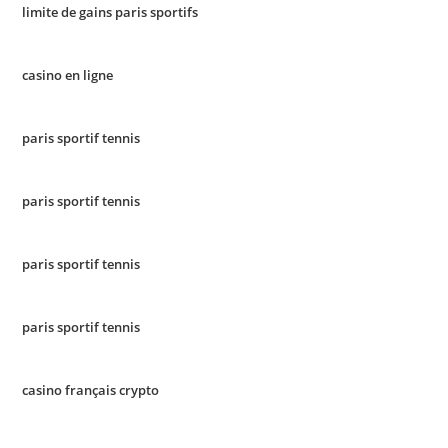
limite de gains paris sportifs
casino en ligne
paris sportif tennis
paris sportif tennis
paris sportif tennis
paris sportif tennis
casino français crypto