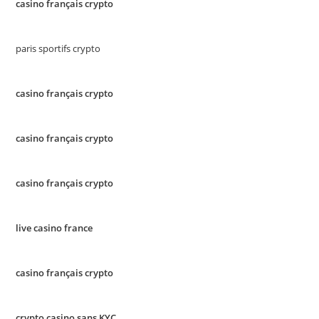
casino français crypto
paris sportifs crypto
casino français crypto
casino français crypto
casino français crypto
live casino france
casino français crypto
crypto casino sans KYC