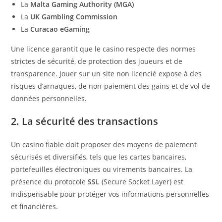
La
Malta Gaming Authority (MGA)
La
UK Gambling Commission
La
Curacao eGaming
Une licence garantit que le casino respecte des normes
strictes de sécurité, de protection des joueurs et de
transparence. Jouer sur un site non licencié expose à des
risques d’arnaques, de non-paiement des gains et de vol de
données personnelles.
2. La sécurité des transactions
Un casino fiable doit proposer des moyens de paiement
sécurisés et diversifiés, tels que les cartes bancaires,
portefeuilles électroniques ou virements bancaires. La
présence du protocole
SSL
(Secure Socket Layer) est
indispensable pour protéger vos informations personnelles
et financières.