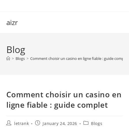
Skip
to
content
aizr
Blog
>
Blogs
>
Comment choisir un casino en ligne fiable : guide complet
Comment choisir un casino en
ligne fiable : guide complet
Post
Post
Post
letrank
January 24, 2026
Blogs
author:
published:
category: