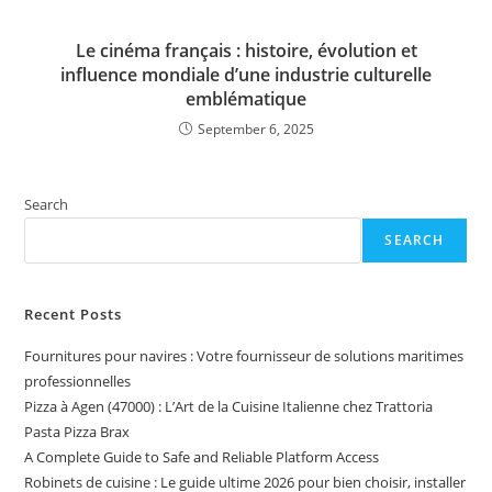
Le cinéma français : histoire, évolution et
influence mondiale d’une industrie culturelle
emblématique
September 6, 2025
Search
SEARCH
Recent Posts
Fournitures pour navires : Votre fournisseur de solutions maritimes
professionnelles
Pizza à Agen (47000) : L’Art de la Cuisine Italienne chez Trattoria
Pasta Pizza Brax
A Complete Guide to Safe and Reliable Platform Access
Robinets de cuisine : Le guide ultime 2026 pour bien choisir, installer