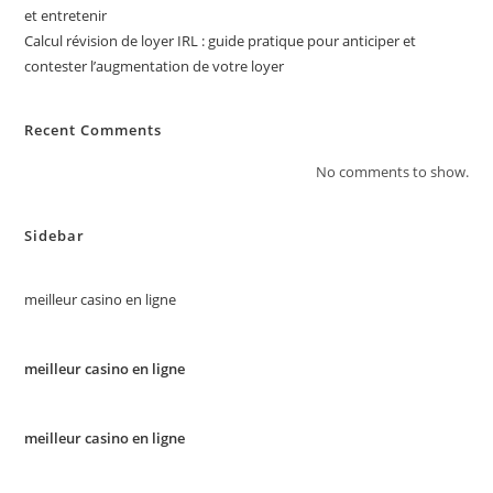
et entretenir
Calcul révision de loyer IRL : guide pratique pour anticiper et
contester l’augmentation de votre loyer
Recent Comments
No comments to show.
Sidebar
meilleur casino en ligne
meilleur casino en ligne
meilleur casino en ligne