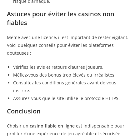
risque d’arnaque.
Astuces pour éviter les casinos non
fiables
Même avec une licence, il est important de rester vigilant.
Voici quelques conseils pour éviter les plateformes
douteuses :
Vérifiez les avis et retours d’autres joueurs.
Méfiez-vous des bonus trop élevés ou irréalistes.
Consultez les conditions générales avant de vous
inscrire.
Assurez-vous que le site utilise le protocole HTTPS.
Conclusion
Choisir un
casino fiable en ligne
est indispensable pour
profiter d’une expérience de jeu agréable et sécurisée.