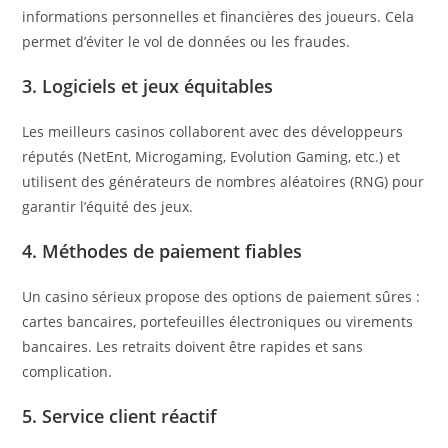
informations personnelles et financières des joueurs. Cela
permet d’éviter le vol de données ou les fraudes.
3. Logiciels et jeux équitables
Les meilleurs casinos collaborent avec des développeurs
réputés (NetEnt, Microgaming, Evolution Gaming, etc.) et
utilisent des générateurs de nombres aléatoires (RNG) pour
garantir l’équité des jeux.
4. Méthodes de paiement fiables
Un casino sérieux propose des options de paiement sûres :
cartes bancaires, portefeuilles électroniques ou virements
bancaires. Les retraits doivent être rapides et sans
complication.
5. Service client réactif