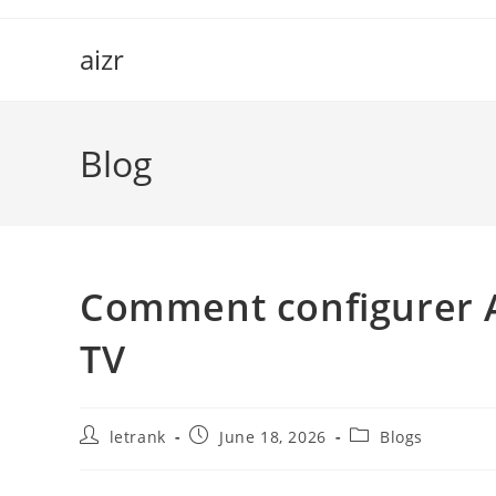
Skip
to
aizr
content
Blog
Comment configurer A
TV
Post
Post
Post
letrank
June 18, 2026
Blogs
author:
published:
category: