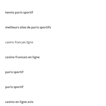
tennis paris sportif
meilleurs sites de paris sportifs
casino francais ligne
casino francais en ligne
paris sportif
paris sportif
casino en ligne avis