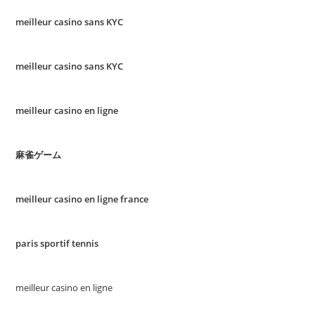
meilleur casino sans KYC
meilleur casino sans KYC
meilleur casino en ligne
麻雀ゲーム
meilleur casino en ligne france
paris sportif tennis
meilleur casino en ligne