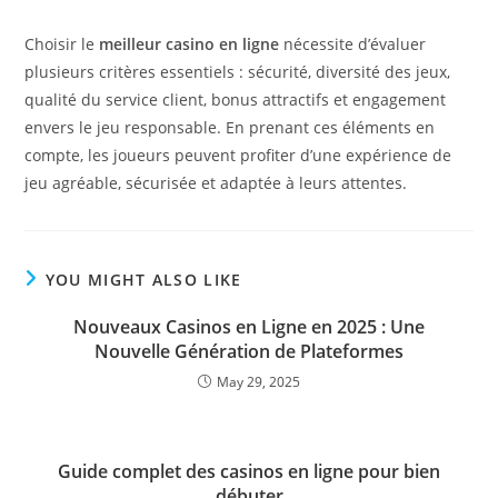
Choisir le
meilleur casino en ligne
nécessite d’évaluer
plusieurs critères essentiels : sécurité, diversité des jeux,
qualité du service client, bonus attractifs et engagement
envers le jeu responsable. En prenant ces éléments en
compte, les joueurs peuvent profiter d’une expérience de
jeu agréable, sécurisée et adaptée à leurs attentes.
YOU MIGHT ALSO LIKE
Nouveaux Casinos en Ligne en 2025 : Une
Nouvelle Génération de Plateformes
May 29, 2025
Guide complet des casinos en ligne pour bien
débuter