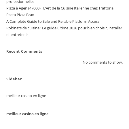
professionnelles
Pizza à Agen (47000) : L’Art de la Cuisine Italienne chez Trattoria
Pasta Pizza Brax
A Complete Guide to Safe and Reliable Platform Access
Robinets de cuisine : Le guide ultime 2026 pour bien choisir, installer
et entretenir
Recent Comments
No comments to show.
Sidebar
meilleur casino en ligne
meilleur casino en ligne