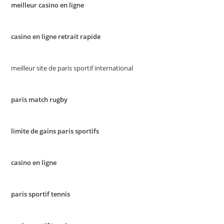
meilleur casino en ligne
casino en ligne retrait rapide
meilleur site de paris sportif international
paris match rugby
limite de gains paris sportifs
casino en ligne
paris sportif tennis