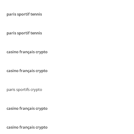
paris sportif tennis
paris sportif tennis
casino français crypto
casino français crypto
paris sportifs crypto
casino français crypto
casino français crypto