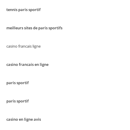
tennis paris sportif
meilleurs sites de paris sportifs
casino francais ligne
casino francais en ligne
paris sportif
paris sportif
casino en ligne avis