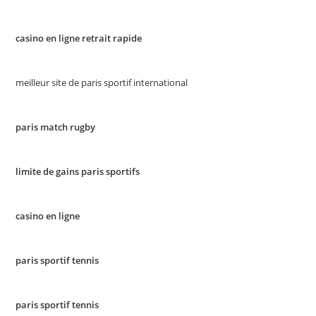
casino en ligne retrait rapide
meilleur site de paris sportif international
paris match rugby
limite de gains paris sportifs
casino en ligne
paris sportif tennis
paris sportif tennis