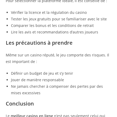
Pour sélectionner la plateforme idéale, il est conseillé de :
Vérifier la licence et la régulation du casino
Tester les jeux gratuits pour se familiariser avec le site
Comparer les bonus et les conditions de retrait
Lire les avis et recommandations d’autres joueurs
Les précautions à prendre
Même sur un casino réputé, le jeu comporte des risques. Il
est important de :
Définir un budget de jeu et s’y tenir
Jouer de manière responsable
Ne jamais chercher à compenser des pertes par des
mises excessives
Conclusion
Le
meilleur casino en ligne
n’est pas seulement celui qui