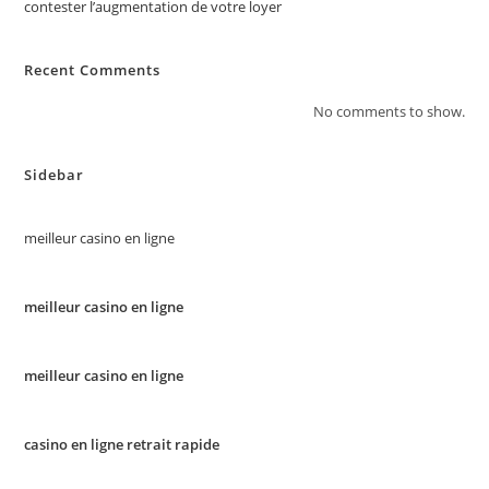
contester l’augmentation de votre loyer
Recent Comments
No comments to show.
Sidebar
meilleur casino en ligne
meilleur casino en ligne
meilleur casino en ligne
casino en ligne retrait rapide