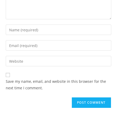
Enter
your
name
Enter
or
your
username
email
Enter
to
address
your
comment
to
website
comment
URL
Save my name, email, and website in this browser for the
(optional)
next time I comment.