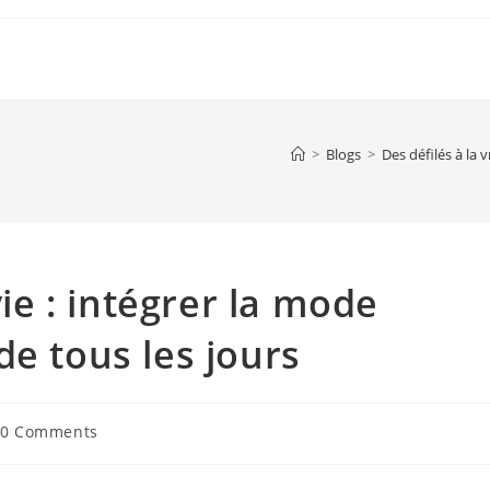
>
Blogs
>
Des défilés à la 
vie : intégrer la mode
de tous les jours
t
0 Comments
ments: