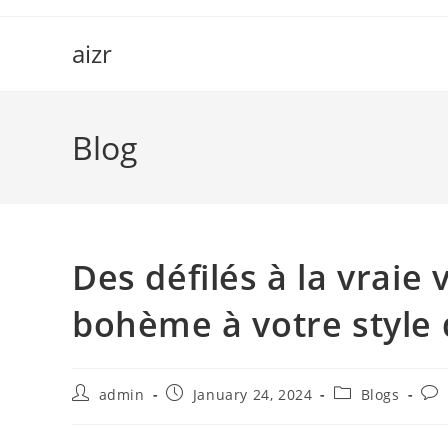
Skip
to
aizr
content
Blog
Des défilés à la vraie 
bohème à votre style 
Post
Post
Post
Pos
admin
January 24, 2024
Blogs
author:
published:
category:
com