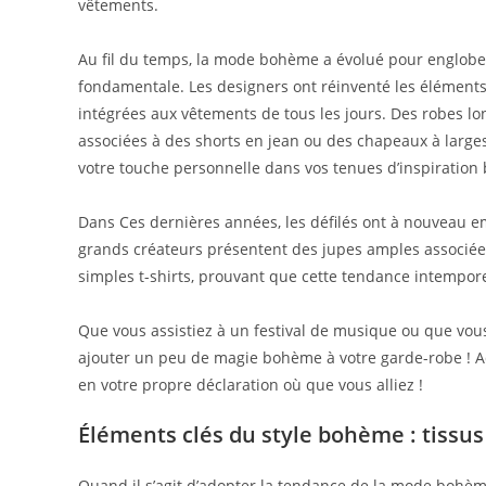
vêtements.
Au fil du temps, la mode bohème a évolué pour englobe
fondamentale. Les designers ont réinventé les élément
intégrées aux vêtements de tous les jours. Des robes l
associées à des shorts en jean ou des chapeaux à larges 
votre touche personnelle dans vos tenues d’inspirati
Dans Ces dernières années, les défilés ont à nouveau e
grands créateurs présentent des jupes amples associées
simples t-shirts, prouvant que cette tendance intempore
Que vous assistiez à un festival de musique ou que vou
ajouter un peu de magie bohème à votre garde-robe ! Ado
en votre propre déclaration où que vous alliez !
Éléments clés du style bohème : tissus
Quand il s’agit d’adopter la tendance de la mode bohème