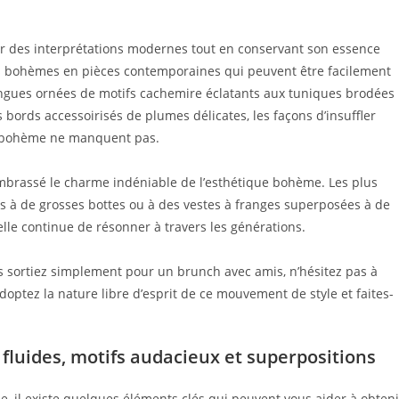
r des interprétations modernes tout en conservant son essence
s bohèmes en pièces contemporaines qui peuvent être facilement
ongues ornées de motifs cachemire éclatants aux tuniques brodées
bords accessoirisés de plumes délicates, les façons d’insuffler
on bohème ne manquent pas.
mbrassé le charme indéniable de l’esthétique bohème. Les plus
 à de grosses bottes ou à des vestes à franges superposées à de
lle continue de résonner à travers les générations.
s sortiez simplement pour un brunch avec amis, n’hésitez pas à
ptez la nature libre d’esprit de ce mouvement de style et faites-
 fluides, motifs audacieux et superpositions
, il existe quelques éléments clés qui peuvent vous aider à obteni