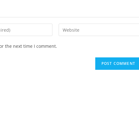
Enter
your
website
or the next time I comment.
URL
(optional)