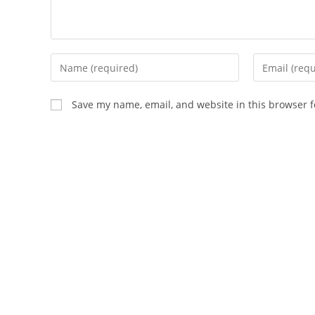
Enter
Enter
your
your
name
email
Save my name, email, and website in this browser f
or
address
username
to
to
comment
comment