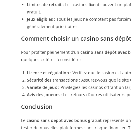
Limites de retrait
: Les casinos fixent souvent un pla
gratuit.
Jeux éligibles
: Tous les jeux ne comptent pas forcém
généralement prioritaires.
Comment choisir un casino sans dépôt
Pour profiter pleinement d’un
casino sans dépôt avec b
quelques critères à considérer :
Licence et régulation
: Vérifiez que le casino est aut
Sécurité des transactions
: Assurez-vous que le site
Variété de jeux
: Privilégiez les casinos offrant un l
Avis des joueurs
: Les retours d’autres utilisateurs pe
Conclusion
Le
casino sans dépôt avec bonus gratuit
représente une
tester de nouvelles plateformes sans risque financier. To