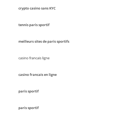
crypto casino sans KYC
tennis paris sportif
meilleurs sites de paris sportifs
casino francais ligne
casino francais en ligne
paris sportif
paris sportif