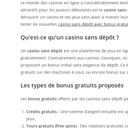
Le monde des casinos en ligne a considérablement évol
attractifs pour les joueurs débutants est le
casino sans
découvrir un casino et ses jeux sans avoir à investir le
tester de nouvelles
casino sans dépôt avec bonus gratui
Qu’est-ce qu’un casino sans dépôt ?
Un
casino sans dépôt
est une plateforme de jeux en lign
gratuitement. Contrairement aux casinos classiques, où 
proposent un bonus initial sans exigence de dépôt. Ce b
gratuits sur des machines à sous, ou encore bonus sur c
Les types de bonus gratuits proposés
Les
bonus gratuits
offerts par les casinos sans dépôt pe
Crédits gratuits
: Une somme d’argent virtuelle est a
jeux.
Tours gratuits (free spins)
: Des rotations gratuites