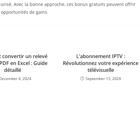
curisé. Avec la bonne approche, ces bonus gratuits peuvent offrir
 opportunités de gains.
convertir un relevé
L’abonnement IPTV :
PDF en Excel : Guide
Révolutionnez votre expérience
détaillé
télévisuelle
December 4, 2024
September 13, 2024