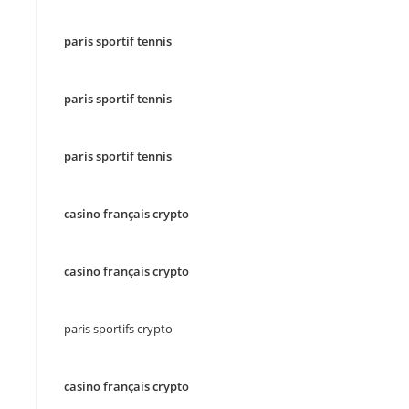
paris sportif tennis
paris sportif tennis
paris sportif tennis
casino français crypto
casino français crypto
paris sportifs crypto
casino français crypto