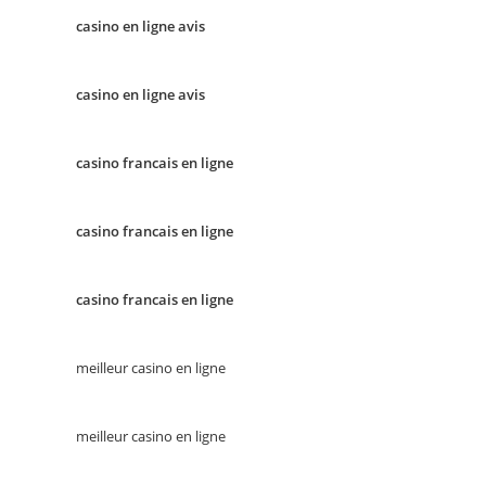
casino en ligne avis
casino en ligne avis
casino francais en ligne
casino francais en ligne
casino francais en ligne
meilleur casino en ligne
meilleur casino en ligne