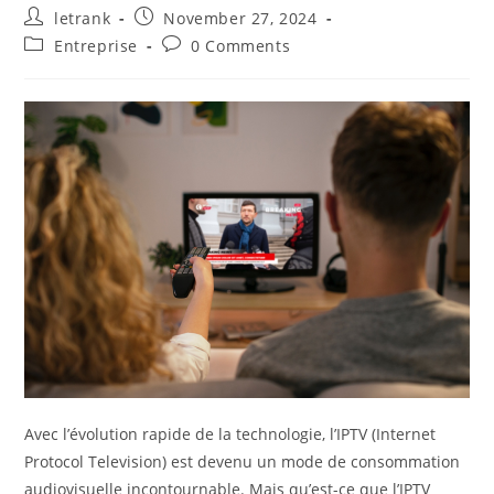
Post
Post
letrank
November 27, 2024
author:
published:
Post
Post
Entreprise
0 Comments
category:
comments:
Avec l’évolution rapide de la technologie, l’IPTV (Internet
Protocol Television) est devenu un mode de consommation
audiovisuelle incontournable. Mais qu’est-ce que l’IPTV