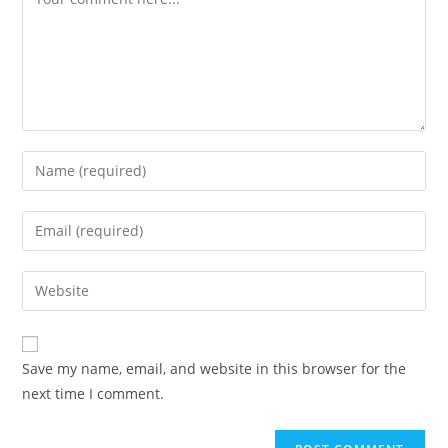
Enter
your
name
Enter
or
your
username
email
Enter
to
address
your
comment
to
website
comment
URL
Save my name, email, and website in this browser for the
(optional)
next time I comment.