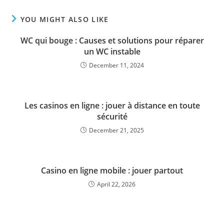
YOU MIGHT ALSO LIKE
WC qui bouge : Causes et solutions pour réparer
un WC instable
December 11, 2024
Les casinos en ligne : jouer à distance en toute
sécurité
December 21, 2025
Casino en ligne mobile : jouer partout
April 22, 2026