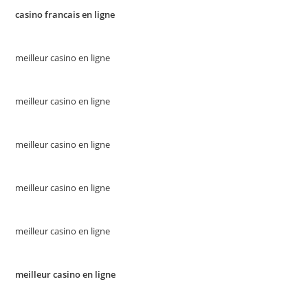
casino francais en ligne
meilleur casino en ligne
meilleur casino en ligne
meilleur casino en ligne
meilleur casino en ligne
meilleur casino en ligne
meilleur casino en ligne