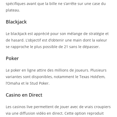
spécifiques avant que la bille ne s’arrête sur une case du
plateau.
Blackjack
Le blackjack est apprécié pour son mélange de stratégie et
de hasard. L’objectif est d’obtenir une main dont la valeur
se rapproche le plus possible de 21 sans le dépasser.
Poker
Le poker en ligne attire des millions de joueurs. Plusieurs
variantes sont disponibles, notamment le Texas Hold’em,
l’Omaha et le Stud Poker.
Casino en Direct
Les casinos live permettent de jouer avec de vrais croupiers
via une diffusion vidéo en direct. Cette option reproduit