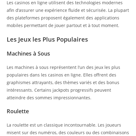
Les casinos en ligne utilisent des technologies modernes
afin d’assurer une expérience fluide et sécurisée. La plupart
des plateformes proposent également des applications
mobiles permettant de jouer partout et à tout moment.
Les Jeux les Plus Populaires
Machines à Sous
Les machines à sous représentent l’un des jeux les plus
populaires dans les casinos en ligne. Elles offrent des
graphismes attrayants, des thèmes variés et des bonus
intéressants. Certains jackpots progressifs peuvent
atteindre des sommes impressionnantes.
Roulette
La roulette est un classique incontournable. Les joueurs
misent sur des numéros, des couleurs ou des combinaisons