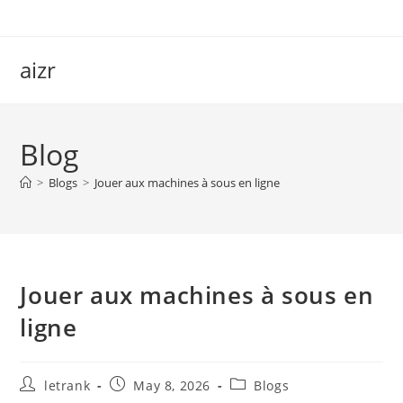
Skip
to
content
aizr
Blog
>
Blogs
>
Jouer aux machines à sous en ligne
Jouer aux machines à sous en
ligne
Post
Post
Post
letrank
May 8, 2026
Blogs
author:
published:
category: