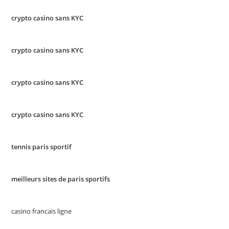
crypto casino sans KYC
crypto casino sans KYC
crypto casino sans KYC
crypto casino sans KYC
tennis paris sportif
meilleurs sites de paris sportifs
casino francais ligne