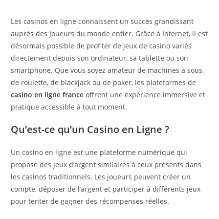
Les casinos en ligne connaissent un succès grandissant
auprès des joueurs du monde entier. Grâce à Internet, il est
désormais possible de profiter de jeux de casino variés
directement depuis son ordinateur, sa tablette ou son
smartphone. Que vous soyez amateur de machines à sous,
de roulette, de blackjack ou de poker, les plateformes de
casino en ligne france
offrent une expérience immersive et
pratique accessible à tout moment.
Qu’est-ce qu’un Casino en Ligne ?
Un casino en ligne est une plateforme numérique qui
propose des jeux d’argent similaires à ceux présents dans
les casinos traditionnels. Les joueurs peuvent créer un
compte, déposer de l’argent et participer à différents jeux
pour tenter de gagner des récompenses réelles.