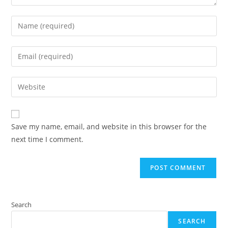
Enter
your
name
Enter
or
your
username
email
Enter
to
address
your
comment
to
website
comment
URL
Save my name, email, and website in this browser for the
(optional)
next time I comment.
Search
SEARCH