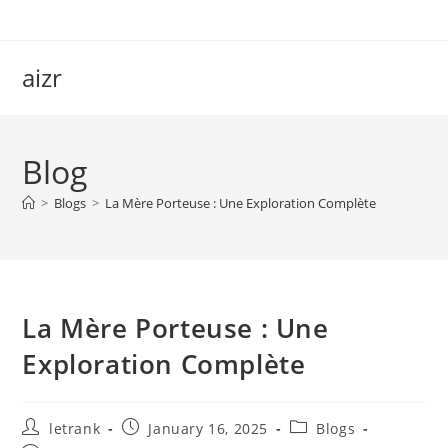
Skip
to
content
aizr
Blog
>
Blogs
>
La Mère Porteuse : Une Exploration Complète
La Mère Porteuse : Une
Exploration Complète
Post
Post
Post
letrank
January 16, 2025
Blogs
author:
published:
category: