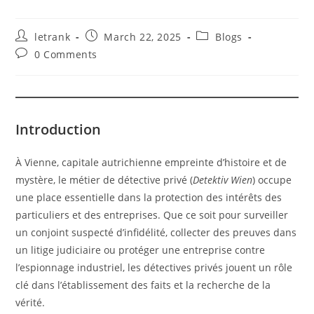
Post
Post
Post
letrank
March 22, 2025
Blogs
author:
published:
category:
Post
0 Comments
comments:
Introduction
À Vienne, capitale autrichienne empreinte d’histoire et de
mystère, le métier de détective privé (
Detektiv Wien
) occupe
une place essentielle dans la protection des intérêts des
particuliers et des entreprises. Que ce soit pour surveiller
un conjoint suspecté d’infidélité, collecter des preuves dans
un litige judiciaire ou protéger une entreprise contre
l’espionnage industriel, les détectives privés jouent un rôle
clé dans l’établissement des faits et la recherche de la
vérité.