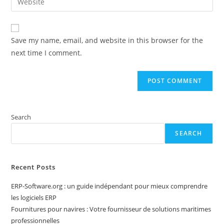
address
your
comment
to
website
comment
URL
Save my name, email, and website in this browser for the
(optional)
next time I comment.
Search
SEARCH
Recent Posts
ERP-Software.org : un guide indépendant pour mieux comprendre
les logiciels ERP
Fournitures pour navires : Votre fournisseur de solutions maritimes
professionnelles