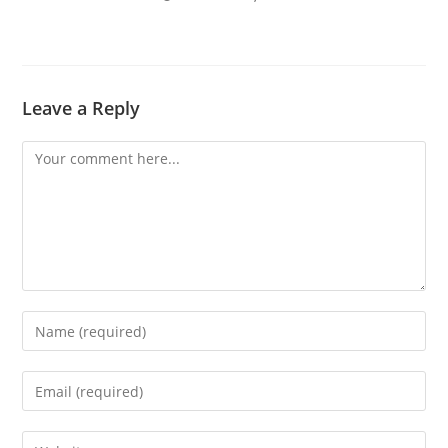
Leave a Reply
Comment
Enter
your
name
Enter
or
your
username
email
Enter
to