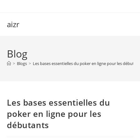
Skip
to
content
aizr
Blog
>
Blogs
>
Les bases essentielles du poker en ligne pour les débutan
Les bases essentielles du
poker en ligne pour les
débutants