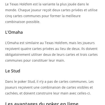
Le Texas Hold’em est la variante la plus jouée dans le
monde. Chaque joueur reçoit deux cartes privées et utilise
cinq cartes communes pour former la meilleure
combinaison possible.
L’Omaha
L’Omaha est similaire au Texas Hold’em, mais les joueurs
reçoivent quatre cartes privées au lieu de deux. Ils doivent
obligatoirement utiliser deux de leurs cartes et trois cartes
communes pour constituer leur main.
Le Stud
Dans le poker Stud, il n’y a pas de cartes communes. Les
joueurs reçoivent une combinaison de cartes visibles et
cachées, et doivent construire leur main avec celles-ci.
Les avantages du poker en ligne