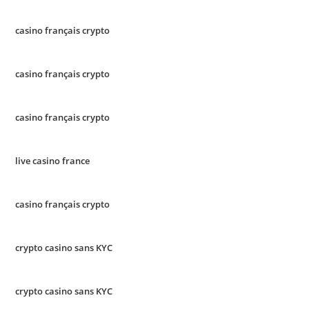
casino français crypto
casino français crypto
casino français crypto
live casino france
casino français crypto
crypto casino sans KYC
crypto casino sans KYC