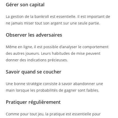
Gérer son capital
La gestion de la bankroll est essentielle. Il est important de
ne jamais miser tout son argent sur une seule partie.
Observer les adversaires
Même en ligne, il est possible d’analyser le comportement
des autres joueurs. Leurs habitudes de mise peuvent
donner des indications précieuses.
Savoir quand se coucher
Une bonne stratégie consiste à savoir abandonner une
main lorsque les probabilités de gagner sont faibles.
Pratiquer régulièrement
Comme pour tout jeu, la pratique est essentielle pour