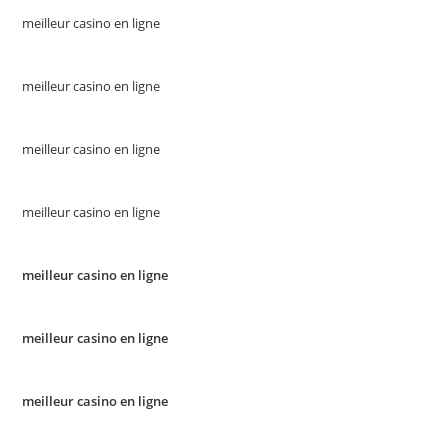
meilleur casino en ligne
meilleur casino en ligne
meilleur casino en ligne
meilleur casino en ligne
meilleur casino en ligne
meilleur casino en ligne
meilleur casino en ligne