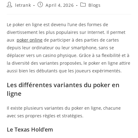
Post
Post
Post
letrank
April 4, 2026
Blogs
author:
published:
category:
Le poker en ligne est devenu l’une des formes de
divertissement les plus populaires sur Internet. Il permet
aux
poker online
de participer à des parties de cartes
depuis leur ordinateur ou leur smartphone, sans se
déplacer vers un casino physique. Grâce à sa flexibilité et à
la diversité des variantes proposées, le poker en ligne attire
aussi bien les débutants que les joueurs expérimentés.
Les différentes variantes du poker en
ligne
Il existe plusieurs variantes du poker en ligne, chacune
avec ses propres règles et stratégies.
Le Texas Hold’em