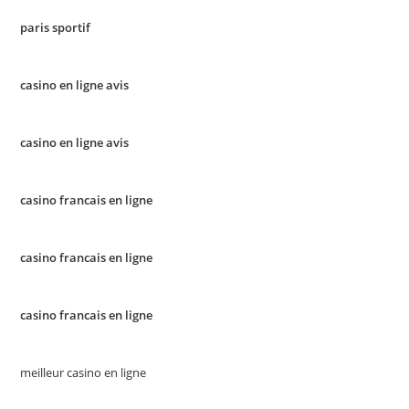
paris sportif
casino en ligne avis
casino en ligne avis
casino francais en ligne
casino francais en ligne
casino francais en ligne
meilleur casino en ligne