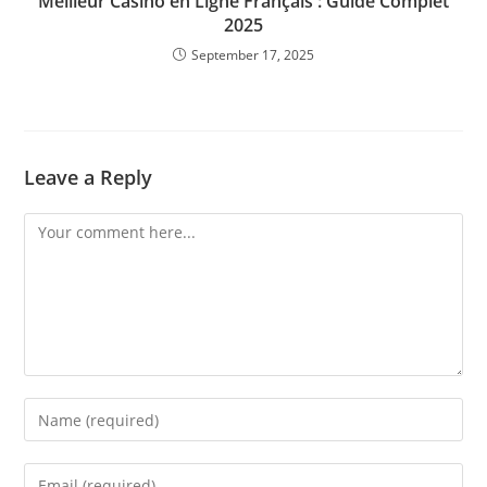
Meilleur Casino en Ligne Français : Guide Complet
2025
September 17, 2025
Leave a Reply
Comment
Enter
your
name
Enter