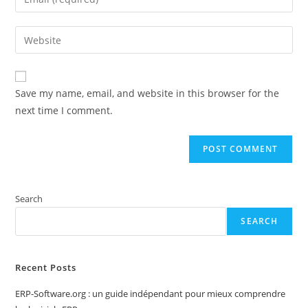
or
your
username
email
Enter
to
address
your
comment
to
website
comment
URL
Save my name, email, and website in this browser for the
(optional)
next time I comment.
Search
SEARCH
Recent Posts
ERP-Software.org : un guide indépendant pour mieux comprendre