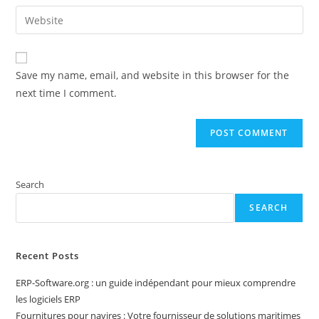
email
Enter
to
address
your
comment
to
website
comment
URL
Save my name, email, and website in this browser for the
(optional)
next time I comment.
Search
SEARCH
Recent Posts
ERP-Software.org : un guide indépendant pour mieux comprendre
les logiciels ERP
Fournitures pour navires : Votre fournisseur de solutions maritimes