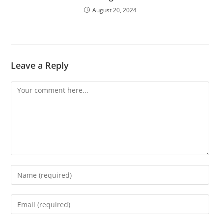
August 20, 2024
Leave a Reply
Comment
Enter
your
name
Enter
or
your
username