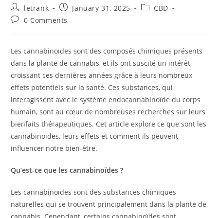
Post
Post
Post
letrank
January 31, 2025
CBD
author:
published:
category:
Post
0 Comments
comments:
Les cannabinoïdes sont des composés chimiques présents
dans la plante de cannabis, et ils ont suscité un intérêt
croissant ces dernières années grâce à leurs nombreux
effets potentiels sur la santé. Ces substances, qui
interagissent avec le système endocannabinoïde du corps
humain, sont au cœur de nombreuses recherches sur leurs
bienfaits thérapeutiques. Cet article explore ce que sont les
cannabinoïdes, leurs effets et comment ils peuvent
influencer notre bien-être.
Qu’est-ce que les cannabinoïdes ?
Les cannabinoïdes sont des substances chimiques
naturelles qui se trouvent principalement dans la plante de
cannabis. Cependant, certains cannabinoïdes sont