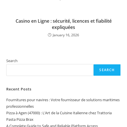
Casino en Ligne : sécurité, licences et fiabilité
expliquées
January 16, 2026
Search
SEARCH
Recent Posts
Fournitures pour navires : Votre fournisseur de solutions maritimes
professionnelles
Pizza à Agen (47000) : L’Art de la Cuisine Italienne chez Trattoria
Pasta Pizza Brax
A Complete Guide to Safe and Reliable Platform Access