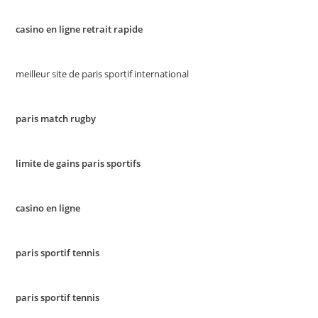
casino en ligne retrait rapide
meilleur site de paris sportif international
paris match rugby
limite de gains paris sportifs
casino en ligne
paris sportif tennis
paris sportif tennis