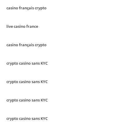
casino français crypto
live casino france
casino français crypto
crypto casino sans KYC
crypto casino sans KYC
crypto casino sans KYC
crypto casino sans KYC