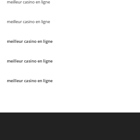
meilleur casino en ligne
meilleur casino en ligne
meilleur casino en ligne
meilleur casino en ligne
meilleur casino en ligne