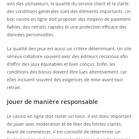
avis des utilisateurs, la qualité du service client et la clarté
des conditions générales sont des éléments importants. Un
bon casino en ligne doit proposer des moyens de paiement
fiables, des retraits rapides et une protection efficace des
données personnelles.
La qualité des jeux est aussi un critère déterminant. Un site
sérieux collabore souvent avec des éditeurs reconnus afin
d’offrir des jeux équitables et bien conçus. Enfin, les
conditions des bonus doivent être lues attentivement, car
elles incluent souvent des exigences de mise avant tout
retrait.
Jouer de manière responsable
Le casino en ligne doit rester un loisir. Il est donc important
de jouer avec modération et de fixer des limites claires.
Avant de commencer, il est conseillé de déterminer un