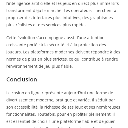
l’intelligence artificielle et les jeux en direct plus immersifs
transforment déjà le marché. Les opérateurs cherchent à
proposer des interfaces plus intuitives, des graphismes
plus réalistes et des services plus rapides.
Cette évolution s’accompagne aussi d’une attention
croissante portée à la sécurité et à la protection des
joueurs. Les plateformes modernes doivent répondre à des
normes de plus en plus strictes, ce qui contribue à rendre
l’environnement de jeu plus fiable.
Conclusion
Le casino en ligne représente aujourd’hui une forme de
divertissement moderne, pratique et variée. Il séduit par
son accessibilité, la richesse de ses jeux et ses nombreuses
fonctionnalités. Toutefois, pour en profiter pleinement, il
est essentiel de choisir une plateforme fiable et de jouer