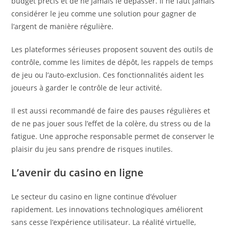
budget précis et de ne jamais le dépasser. Il ne faut jamais
considérer le jeu comme une solution pour gagner de
l’argent de manière régulière.
Les plateformes sérieuses proposent souvent des outils de
contrôle, comme les limites de dépôt, les rappels de temps
de jeu ou l’auto-exclusion. Ces fonctionnalités aident les
joueurs à garder le contrôle de leur activité.
Il est aussi recommandé de faire des pauses régulières et
de ne pas jouer sous l’effet de la colère, du stress ou de la
fatigue. Une approche responsable permet de conserver le
plaisir du jeu sans prendre de risques inutiles.
L’avenir du casino en ligne
Le secteur du casino en ligne continue d’évoluer
rapidement. Les innovations technologiques améliorent
sans cesse l’expérience utilisateur. La réalité virtuelle,