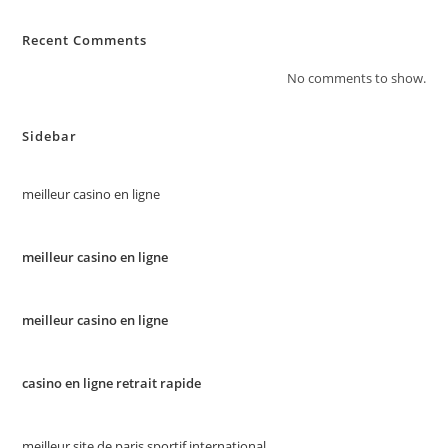
Recent Comments
No comments to show.
Sidebar
meilleur casino en ligne
meilleur casino en ligne
meilleur casino en ligne
casino en ligne retrait rapide
meilleur site de paris sportif international