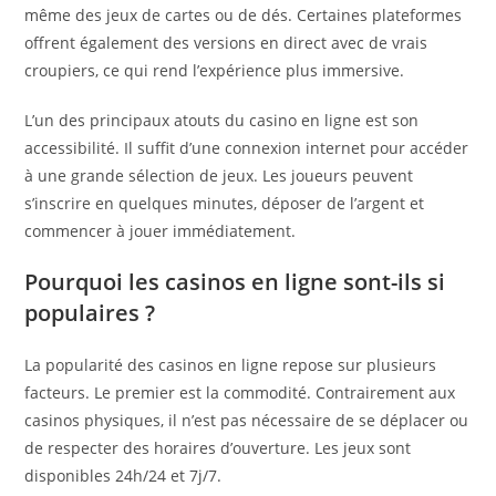
même des jeux de cartes ou de dés. Certaines plateformes
offrent également des versions en direct avec de vrais
croupiers, ce qui rend l’expérience plus immersive.
L’un des principaux atouts du casino en ligne est son
accessibilité. Il suffit d’une connexion internet pour accéder
à une grande sélection de jeux. Les joueurs peuvent
s’inscrire en quelques minutes, déposer de l’argent et
commencer à jouer immédiatement.
Pourquoi les casinos en ligne sont-ils si
populaires ?
La popularité des casinos en ligne repose sur plusieurs
facteurs. Le premier est la commodité. Contrairement aux
casinos physiques, il n’est pas nécessaire de se déplacer ou
de respecter des horaires d’ouverture. Les jeux sont
disponibles 24h/24 et 7j/7.