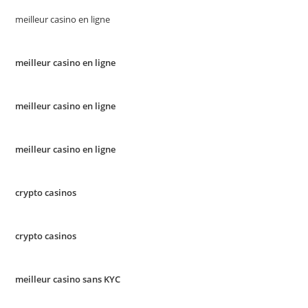
meilleur casino en ligne
meilleur casino en ligne
meilleur casino en ligne
meilleur casino en ligne
crypto casinos
crypto casinos
meilleur casino sans KYC