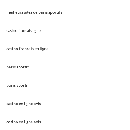
meilleurs sites de paris sportifs
casino francais ligne
casino francais en ligne
paris sportif
paris sportif
casino en ligne avis
casino en ligne avis