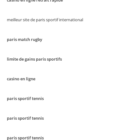
casino en ligne retrait rapide
meilleur site de paris sportif international
paris match rugby
limite de gains paris sportifs
casino en ligne
paris sportif tennis
paris sportif tennis
paris sportif tennis