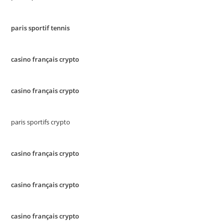
paris sportif tennis
casino français crypto
casino français crypto
paris sportifs crypto
casino français crypto
casino français crypto
casino français crypto