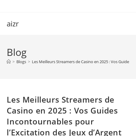
Skip
to
content
aizr
Blog
>
Blogs
>
Les Meilleurs Streamers de Casino en 2025 : Vos Guides In
Les Meilleurs Streamers de
Casino en 2025 : Vos Guides
Incontournables pour
l’Excitation des Jeux d’Argent