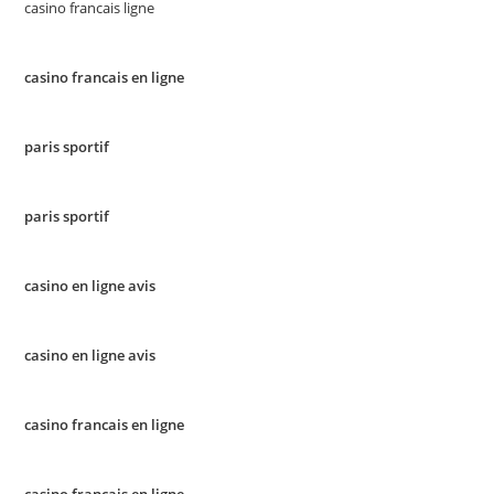
casino francais ligne
casino francais en ligne
paris sportif
paris sportif
casino en ligne avis
casino en ligne avis
casino francais en ligne