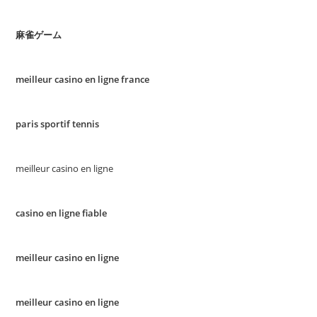
麻雀ゲーム
meilleur casino en ligne france
paris sportif tennis
meilleur casino en ligne
casino en ligne fiable
meilleur casino en ligne
meilleur casino en ligne