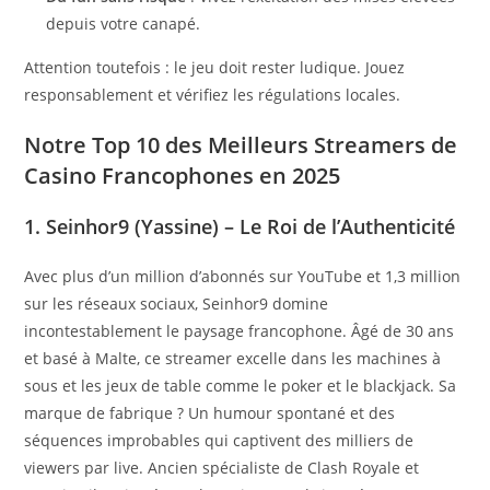
depuis votre canapé.
Attention toutefois : le jeu doit rester ludique. Jouez
responsablement et vérifiez les régulations locales.
Notre Top 10 des Meilleurs Streamers de
Casino Francophones en 2025
1.
Seinhor9 (Yassine)
– Le Roi de l’Authenticité
Avec plus d’un million d’abonnés sur YouTube et 1,3 million
sur les réseaux sociaux, Seinhor9 domine
incontestablement le paysage francophone. Âgé de 30 ans
et basé à Malte, ce streamer excelle dans les machines à
sous et les jeux de table comme le poker et le blackjack. Sa
marque de fabrique ? Un humour spontané et des
séquences improbables qui captivent des milliers de
viewers par live. Ancien spécialiste de Clash Royale et