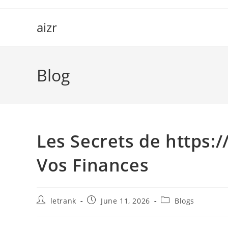
Skip
to
aizr
content
Blog
Les Secrets de https:
Vos Finances
Post
Post
Post
letrank
June 11, 2026
Blogs
author:
published:
category: