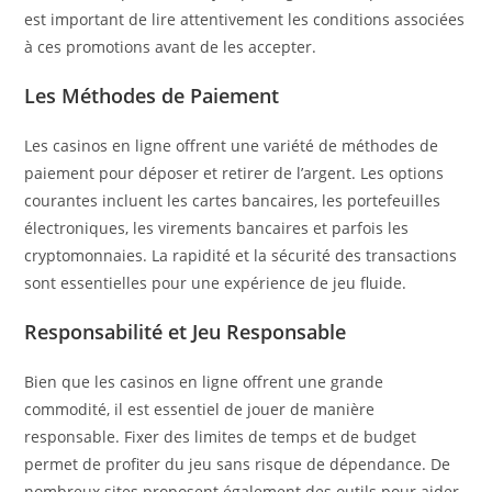
est important de lire attentivement les conditions associées
à ces promotions avant de les accepter.
Les Méthodes de Paiement
Les casinos en ligne offrent une variété de méthodes de
paiement pour déposer et retirer de l’argent. Les options
courantes incluent les cartes bancaires, les portefeuilles
électroniques, les virements bancaires et parfois les
cryptomonnaies. La rapidité et la sécurité des transactions
sont essentielles pour une expérience de jeu fluide.
Responsabilité et Jeu Responsable
Bien que les casinos en ligne offrent une grande
commodité, il est essentiel de jouer de manière
responsable. Fixer des limites de temps et de budget
permet de profiter du jeu sans risque de dépendance. De
nombreux sites proposent également des outils pour aider