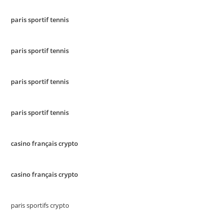
paris sportif tennis
paris sportif tennis
paris sportif tennis
paris sportif tennis
casino français crypto
casino français crypto
paris sportifs crypto