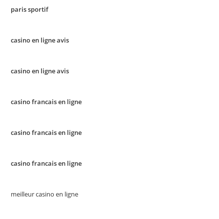
paris sportif
casino en ligne avis
casino en ligne avis
casino francais en ligne
casino francais en ligne
casino francais en ligne
meilleur casino en ligne