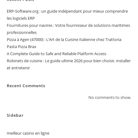
ERP-Software.org : un guide indépendant pour mieux comprendre
les logiciels ERP
Fournitures pour navires : Votre fournisseur de solutions maritimes
professionnelles
Pizza à Agen (47000) : L’Art de la Cuisine Italienne chez Trattoria
Pasta Pizza Brax
A Complete Guide to Safe and Reliable Platform Access
Robinets de cuisine : Le guide ultime 2026 pour bien choisir, installer
et entretenir
Recent Comments
No comments to show.
Sidebar
meilleur casino en ligne