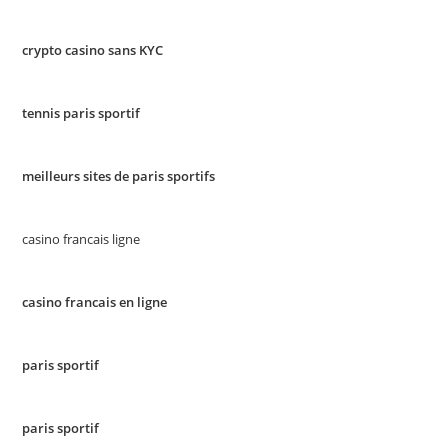
crypto casino sans KYC
tennis paris sportif
meilleurs sites de paris sportifs
casino francais ligne
casino francais en ligne
paris sportif
paris sportif