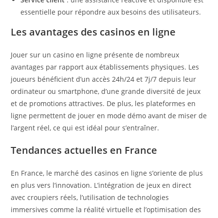
essentielle pour répondre aux besoins des utilisateurs.
Les avantages des casinos en ligne
Jouer sur un casino en ligne présente de nombreux
avantages par rapport aux établissements physiques. Les
joueurs bénéficient d’un accès 24h/24 et 7j/7 depuis leur
ordinateur ou smartphone, d’une grande diversité de jeux
et de promotions attractives. De plus, les plateformes en
ligne permettent de jouer en mode démo avant de miser de
l’argent réel, ce qui est idéal pour s’entraîner.
Tendances actuelles en France
En France, le marché des casinos en ligne s’oriente de plus
en plus vers l’innovation. L’intégration de jeux en direct
avec croupiers réels, l’utilisation de technologies
immersives comme la réalité virtuelle et l’optimisation des