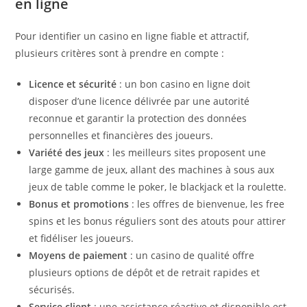
en ligne
Pour identifier un casino en ligne fiable et attractif,
plusieurs critères sont à prendre en compte :
Licence et sécurité
: un bon casino en ligne doit
disposer d’une licence délivrée par une autorité
reconnue et garantir la protection des données
personnelles et financières des joueurs.
Variété des jeux
: les meilleurs sites proposent une
large gamme de jeux, allant des machines à sous aux
jeux de table comme le poker, le blackjack et la roulette.
Bonus et promotions
: les offres de bienvenue, les free
spins et les bonus réguliers sont des atouts pour attirer
et fidéliser les joueurs.
Moyens de paiement
: un casino de qualité offre
plusieurs options de dépôt et de retrait rapides et
sécurisés.
Service client
: une assistance réactive et disponible est