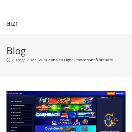
Skip
to
content
aizr
Blog
>
Blogs
>
Meilleur Casino en Ligne France sont à prendre