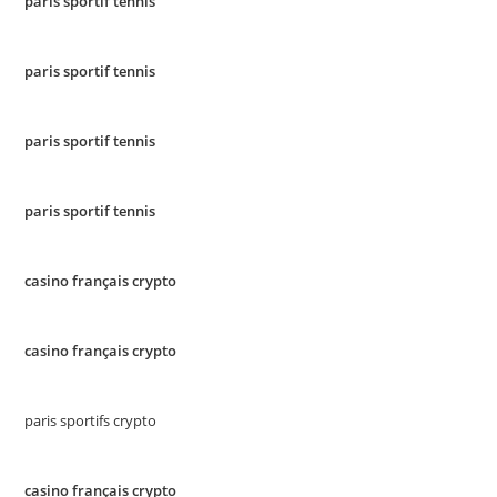
paris sportif tennis
paris sportif tennis
paris sportif tennis
paris sportif tennis
casino français crypto
casino français crypto
paris sportifs crypto
casino français crypto