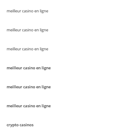
meilleur casino en ligne
meilleur casino en ligne
meilleur casino en ligne
meilleur casino en ligne
meilleur casino en ligne
meilleur casino en ligne
crypto casinos