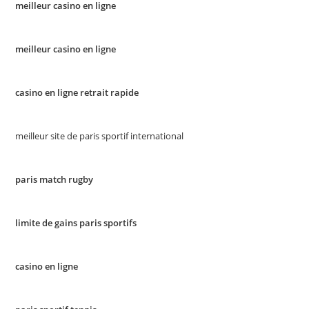
meilleur casino en ligne
meilleur casino en ligne
casino en ligne retrait rapide
meilleur site de paris sportif international
paris match rugby
limite de gains paris sportifs
casino en ligne