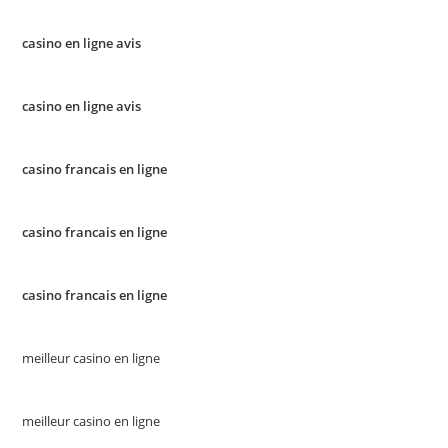
casino en ligne avis
casino en ligne avis
casino francais en ligne
casino francais en ligne
casino francais en ligne
meilleur casino en ligne
meilleur casino en ligne