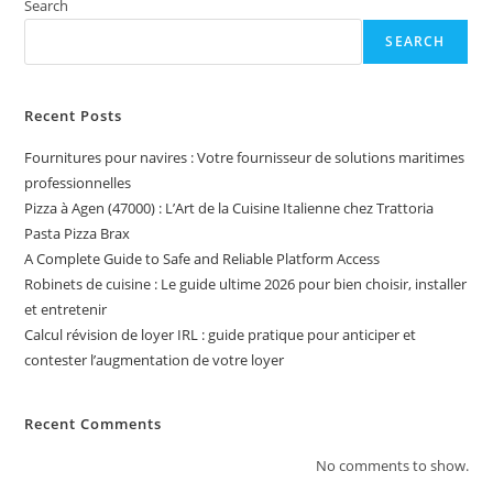
Search
SEARCH
Recent Posts
Fournitures pour navires : Votre fournisseur de solutions maritimes
professionnelles
Pizza à Agen (47000) : L’Art de la Cuisine Italienne chez Trattoria
Pasta Pizza Brax
A Complete Guide to Safe and Reliable Platform Access
Robinets de cuisine : Le guide ultime 2026 pour bien choisir, installer
et entretenir
Calcul révision de loyer IRL : guide pratique pour anticiper et
contester l’augmentation de votre loyer
Recent Comments
No comments to show.