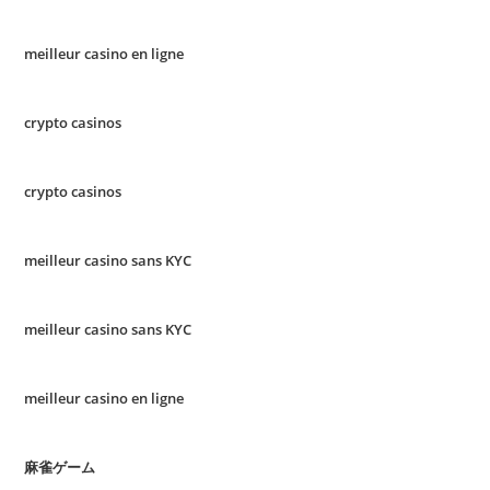
meilleur casino en ligne
crypto casinos
crypto casinos
meilleur casino sans KYC
meilleur casino sans KYC
meilleur casino en ligne
麻雀ゲーム