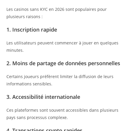
Les casinos sans KYC en 2026 sont populaires pour
plusieurs raisons :
1. Inscription rapide
Les utilisateurs peuvent commencer à jouer en quelques
minutes.
2. Moins de partage de données personnelles
Certains joueurs préfèrent limiter la diffusion de leurs
informations sensibles.
3. Accessibilité internationale
Ces plateformes sont souvent accessibles dans plusieurs
pays sans processus complexe.
4. Transactions crypto rapides