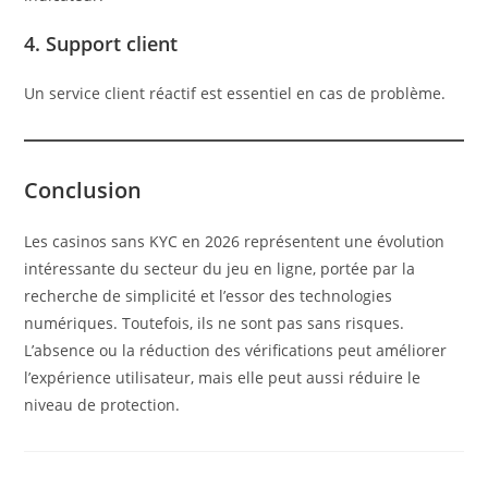
4. Support client
Un service client réactif est essentiel en cas de problème.
Conclusion
Les casinos sans KYC en 2026 représentent une évolution
intéressante du secteur du jeu en ligne, portée par la
recherche de simplicité et l’essor des technologies
numériques. Toutefois, ils ne sont pas sans risques.
L’absence ou la réduction des vérifications peut améliorer
l’expérience utilisateur, mais elle peut aussi réduire le
niveau de protection.