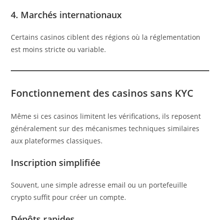
4. Marchés internationaux
Certains casinos ciblent des régions où la réglementation
est moins stricte ou variable.
Fonctionnement des casinos sans KYC
Même si ces casinos limitent les vérifications, ils reposent
généralement sur des mécanismes techniques similaires
aux plateformes classiques.
Inscription simplifiée
Souvent, une simple adresse email ou un portefeuille
crypto suffit pour créer un compte.
Dépôts rapides