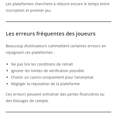
Les plateformes cherchent à réduire encore le temps entre
inscription et premier jeu.
Les erreurs fréquentes des joueurs
Beaucoup d’utilisateurs commettent certaines erreurs en
rejoignant ces plateformes :
Ne pas lire les conditions de retrait
Ignorer les limites de vérification possible
Choisir un casino uniquement pour l’anonymat
Négliger la réputation de la plateforme
Ces erreurs peuvent entraîner des pertes financières ou
des blocages de compte.