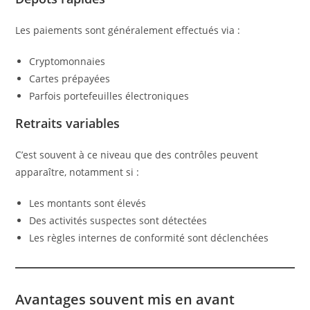
Les paiements sont généralement effectués via :
Cryptomonnaies
Cartes prépayées
Parfois portefeuilles électroniques
Retraits variables
C’est souvent à ce niveau que des contrôles peuvent
apparaître, notamment si :
Les montants sont élevés
Des activités suspectes sont détectées
Les règles internes de conformité sont déclenchées
Avantages souvent mis en avant