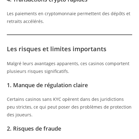
Les paiements en cryptomonnaie permettent des dépôts et
retraits accélérés.
Les risques et limites importants
Malgré leurs avantages apparents, ces casinos comportent
plusieurs risques significatifs.
1. Manque de régulation claire
Certains casinos sans KYC opèrent dans des juridictions
peu strictes, ce qui peut poser des problèmes de protection
des joueurs.
2. Risques de fraude