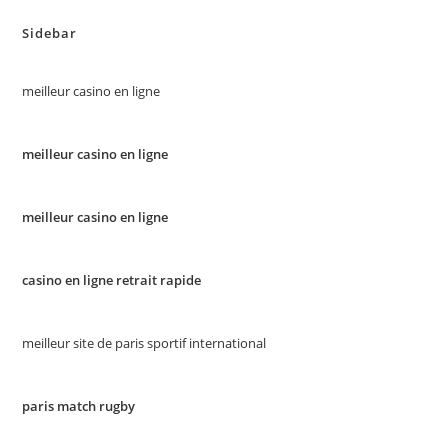
Sidebar
meilleur casino en ligne
meilleur casino en ligne
meilleur casino en ligne
casino en ligne retrait rapide
meilleur site de paris sportif international
paris match rugby