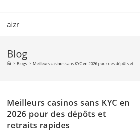
Skip
to
content
aizr
Blog
>
Blogs
>
Meilleurs casinos sans KYC en 2026 pour des dépôts et ret
Meilleurs casinos sans KYC en
2026 pour des dépôts et
retraits rapides