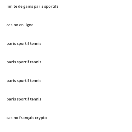
limite de gains paris sportifs
casino en ligne
paris sportif tennis
paris sportif tennis
paris sportif tennis
paris sportif tennis
casino français crypto