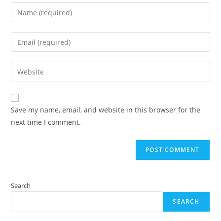
Enter
your
name
Enter
or
your
username
email
Enter
to
address
your
comment
to
website
comment
URL
Save my name, email, and website in this browser for the
(optional)
next time I comment.
Search
SEARCH