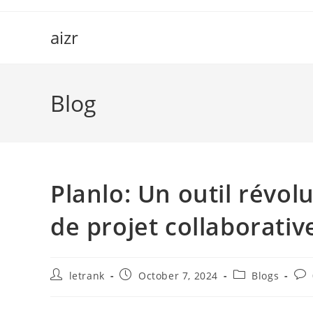
Skip
to
aizr
content
Blog
Planlo: Un outil révol
de projet collaborativ
Post
Post
Post
Pos
letrank
October 7, 2024
Blogs
author:
published:
category:
com