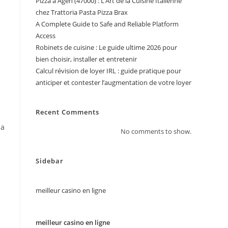
Pizza à Agen (47000) : L’Art de la Cuisine Italienne
chez Trattoria Pasta Pizza Brax
A Complete Guide to Safe and Reliable Platform
Access
Robinets de cuisine : Le guide ultime 2026 pour
bien choisir, installer et entretenir
Calcul révision de loyer IRL : guide pratique pour
anticiper et contester l’augmentation de votre loyer
Recent Comments
la
No comments to show.
Sidebar
é
meilleur casino en ligne
meilleur casino en ligne