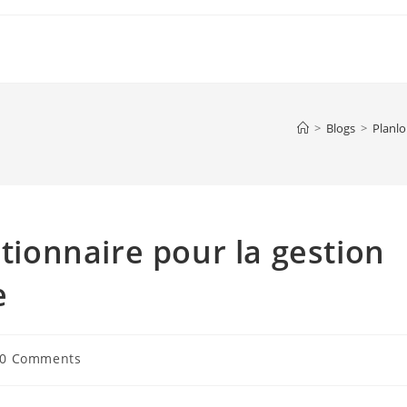
>
Blogs
>
Planlo
utionnaire pour la gestion
e
t
0 Comments
ments: