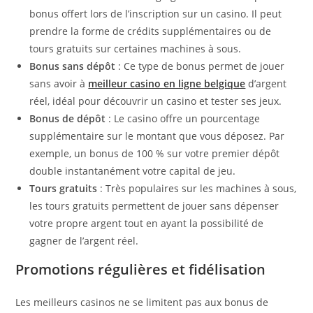
bonus offert lors de l’inscription sur un casino. Il peut
prendre la forme de crédits supplémentaires ou de
tours gratuits sur certaines machines à sous.
Bonus sans dépôt
: Ce type de bonus permet de jouer
sans avoir à
meilleur casino en ligne belgique
d’argent
réel, idéal pour découvrir un casino et tester ses jeux.
Bonus de dépôt
: Le casino offre un pourcentage
supplémentaire sur le montant que vous déposez. Par
exemple, un bonus de 100 % sur votre premier dépôt
double instantanément votre capital de jeu.
Tours gratuits
: Très populaires sur les machines à sous,
les tours gratuits permettent de jouer sans dépenser
votre propre argent tout en ayant la possibilité de
gagner de l’argent réel.
Promotions régulières et fidélisation
Les meilleurs casinos ne se limitent pas aux bonus de