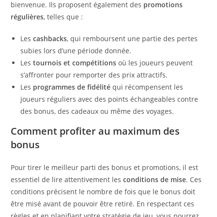
bienvenue. Ils proposent également des
promotions
régulières
, telles que :
Les
cashbacks
, qui remboursent une partie des pertes
subies lors d’une période donnée.
Les
tournois et compétitions
où les joueurs peuvent
s’affronter pour remporter des prix attractifs.
Les
programmes de fidélité
qui récompensent les
joueurs réguliers avec des points échangeables contre
des bonus, des cadeaux ou même des voyages.
Comment profiter au maximum des
bonus
Pour tirer le meilleur parti des bonus et promotions, il est
essentiel de lire attentivement les
conditions de mise
. Ces
conditions précisent le nombre de fois que le bonus doit
être misé avant de pouvoir être retiré. En respectant ces
règles et en planifiant votre stratégie de jeu, vous pourrez