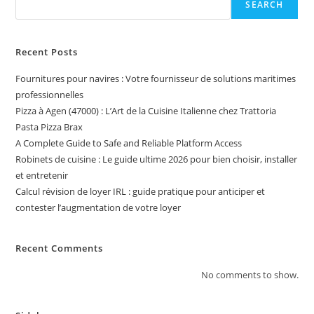
SEARCH
Recent Posts
Fournitures pour navires : Votre fournisseur de solutions maritimes
professionnelles
Pizza à Agen (47000) : L’Art de la Cuisine Italienne chez Trattoria
Pasta Pizza Brax
A Complete Guide to Safe and Reliable Platform Access
Robinets de cuisine : Le guide ultime 2026 pour bien choisir, installer
et entretenir
Calcul révision de loyer IRL : guide pratique pour anticiper et
contester l’augmentation de votre loyer
Recent Comments
No comments to show.