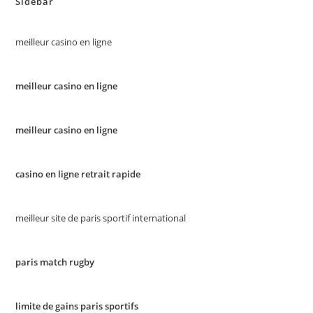
Sidebar
meilleur casino en ligne
meilleur casino en ligne
meilleur casino en ligne
casino en ligne retrait rapide
meilleur site de paris sportif international
paris match rugby
limite de gains paris sportifs