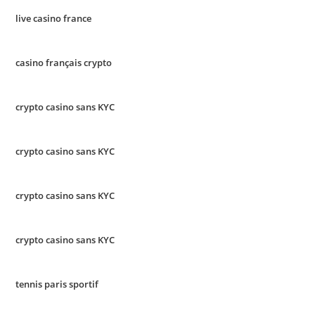
live casino france
casino français crypto
crypto casino sans KYC
crypto casino sans KYC
crypto casino sans KYC
crypto casino sans KYC
tennis paris sportif