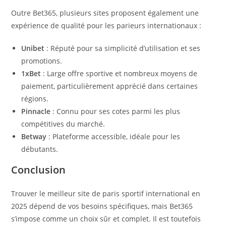
Outre Bet365, plusieurs sites proposent également une
expérience de qualité pour les parieurs internationaux :
Unibet
: Réputé pour sa simplicité d’utilisation et ses
promotions.
1xBet
: Large offre sportive et nombreux moyens de
paiement, particulièrement apprécié dans certaines
régions.
Pinnacle
: Connu pour ses cotes parmi les plus
compétitives du marché.
Betway
: Plateforme accessible, idéale pour les
débutants.
Conclusion
Trouver le meilleur site de paris sportif international en
2025 dépend de vos besoins spécifiques, mais Bet365
s’impose comme un choix sûr et complet. Il est toutefois