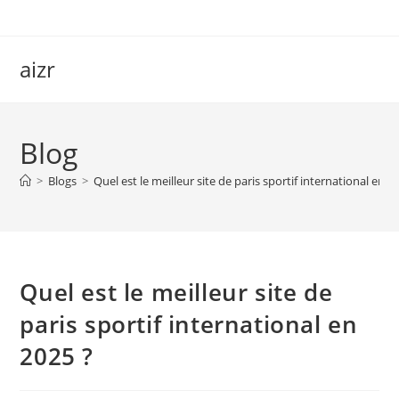
Skip
to
content
aizr
Blog
>
Blogs
>
Quel est le meilleur site de paris sportif international en 2
Quel est le meilleur site de
paris sportif international en
2025 ?