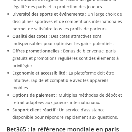
légalité des paris et la protection des joueurs.
Diversité des sports et événements
: Un large choix de
disciplines sportives et de compétitions internationales
permet de satisfaire tous les profils de parieurs.
Qualité des cotes
: Des cotes attractives sont
indispensables pour optimiser les gains potentiels.
Offres promotionnelles
: Bonus de bienvenue, paris
gratuits et promotions régulières sont des éléments à
privilégier.
Ergonomie et accessibilité
: La plateforme doit être
intuitive, rapide et compatible avec les appareils
mobiles.
Options de paiement
: Multiples méthodes de dépôt et
retrait adaptées aux joueurs internationaux.
Support client réactif
: Un service d’assistance
disponible pour répondre rapidement aux questions.
Bet365 : la référence mondiale en paris