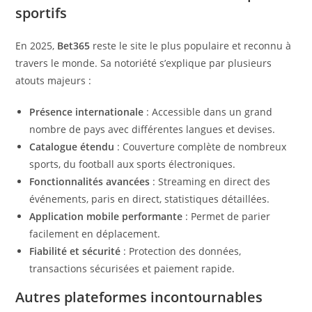
sportifs
En 2025,
Bet365
reste le site le plus populaire et reconnu à
travers le monde. Sa notoriété s’explique par plusieurs
atouts majeurs :
Présence internationale
: Accessible dans un grand
nombre de pays avec différentes langues et devises.
Catalogue étendu
: Couverture complète de nombreux
sports, du football aux sports électroniques.
Fonctionnalités avancées
: Streaming en direct des
événements, paris en direct, statistiques détaillées.
Application mobile performante
: Permet de parier
facilement en déplacement.
Fiabilité et sécurité
: Protection des données,
transactions sécurisées et paiement rapide.
Autres plateformes incontournables