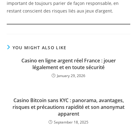
important de toujours parier de façon responsable, en
restant conscient des risques liés aux jeux d’argent.
YOU MIGHT ALSO LIKE
Casino en ligne argent réel France : jouer
légalement et en toute sécurité
January 29, 2026
Casino Bitcoin sans KYC : panorama, avantages,
risques et précautions rapidité et son anonymat
apparent
September 18, 2025