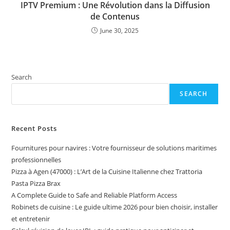
IPTV Premium : Une Révolution dans la Diffusion
de Contenus
June 30, 2025
Search
SEARCH
Recent Posts
Fournitures pour navires : Votre fournisseur de solutions maritimes
professionnelles
Pizza à Agen (47000) : L’Art de la Cuisine Italienne chez Trattoria
Pasta Pizza Brax
A Complete Guide to Safe and Reliable Platform Access
Robinets de cuisine : Le guide ultime 2026 pour bien choisir, installer
et entretenir