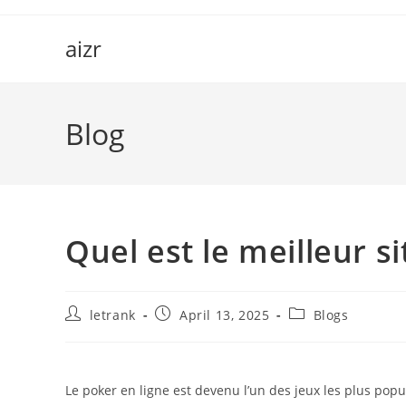
Skip
to
aizr
content
Blog
Quel est le meilleur s
Post
Post
Post
letrank
April 13, 2025
Blogs
author:
published:
category:
Le poker en ligne est devenu l’un des jeux les plus popu