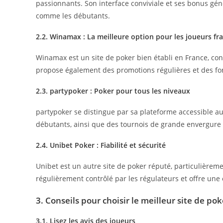
passionnants. Son interface conviviale et ses bonus gé
comme les débutants.
2.2. Winamax : La meilleure option pour les joueurs fr
Winamax est un site de poker bien établi en France, connu 
propose également des promotions régulières et des fon
2.3. partypoker : Poker pour tous les niveaux
partypoker se distingue par sa plateforme accessible au
débutants, ainsi que des tournois de grande envergure 
2.4. Unibet Poker : Fiabilité et sécurité
Unibet est un autre site de poker réputé, particulièreme
régulièrement contrôlé par les régulateurs et offre une 
3. Conseils pour choisir le meilleur site de pok
3.1. Lisez les avis des joueurs