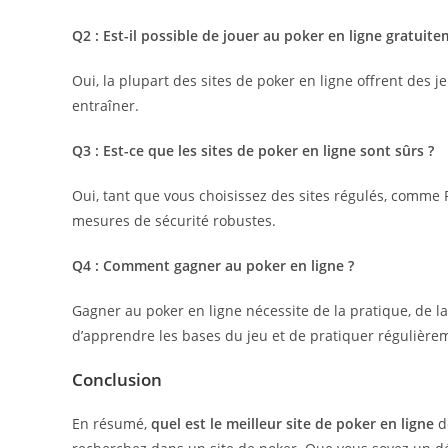
Q2 : Est-il possible de jouer au poker en ligne gratuite
Oui, la plupart des sites de poker en ligne offrent des 
entraîner.
Q3 : Est-ce que les sites de poker en ligne sont sûrs ?
Oui, tant que vous choisissez des sites régulés, comme
mesures de sécurité robustes.
Q4 : Comment gagner au poker en ligne ?
Gagner au poker en ligne nécessite de la pratique, de l
d’apprendre les bases du jeu et de pratiquer régulière
Conclusion
En résumé,
quel est le meilleur site de poker en ligne
d