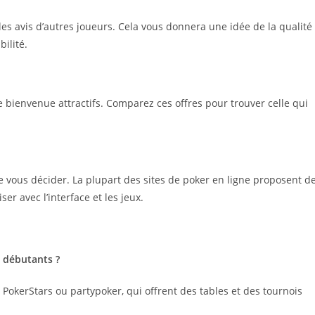
r les avis d’autres joueurs. Cela vous donnera une idée de la qualité
bilité.
e bienvenue attractifs. Comparez ces offres pour trouver celle qui
de vous décider. La plupart des sites de poker en ligne proposent d
er avec l’interface et les jeux.
s débutants ?
okerStars ou partypoker, qui offrent des tables et des tournois