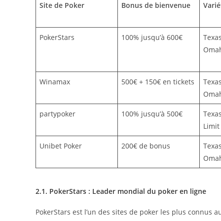
Site de Poker
Bonus de bienvenue
Varié
PokerStars
100% jusqu’à 600€
Texas
Omah
Winamax
500€ + 150€ en tickets
Texas
Oma
partypoker
100% jusqu’à 500€
Texas
Limi
Unibet Poker
200€ de bonus
Texas
Oma
2.1. PokerStars : Leader mondial du poker en ligne
PokerStars est l’un des sites de poker les plus connus 