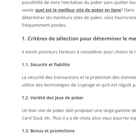
possibilité de vivre l’excitation du poker sans quitter 
savoir
quel est le meilleur site de poker en ligne
? Dans 
déterminer les meilleurs sites de poker, vous fournirons
fréquemment posées.
1. Critères de sélection pour déterminer le mei
Il existe plusieurs facteurs à considérer pour choisir le m
1.1. Sécurité et fiabilité
La sécurité des transactions et la protection des donnée
utilise des technologies de cryptage et qu’il est régulé 
1.2. Variété des jeux de poker
Un bon site de poker doit proposer une large gamme de 
Card Stud, etc. Plus il y a de choix, plus vous pourrez e
1.3. Bonus et promotions