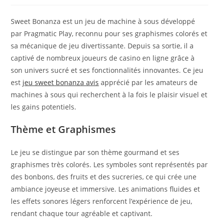
Sweet Bonanza est un jeu de machine à sous développé
par Pragmatic Play, reconnu pour ses graphismes colorés et
sa mécanique de jeu divertissante. Depuis sa sortie, il a
captivé de nombreux joueurs de casino en ligne grâce à
son univers sucré et ses fonctionnalités innovantes. Ce jeu
est
jeu sweet bonanza avis
apprécié par les amateurs de
machines à sous qui recherchent à la fois le plaisir visuel et
les gains potentiels.
Thème et Graphismes
Le jeu se distingue par son thème gourmand et ses
graphismes très colorés. Les symboles sont représentés par
des bonbons, des fruits et des sucreries, ce qui crée une
ambiance joyeuse et immersive. Les animations fluides et
les effets sonores légers renforcent l’expérience de jeu,
rendant chaque tour agréable et captivant.