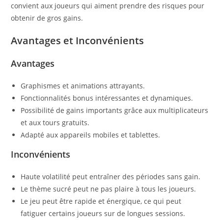
convient aux joueurs qui aiment prendre des risques pour
obtenir de gros gains.
Avantages et Inconvénients
Avantages
Graphismes et animations attrayants.
Fonctionnalités bonus intéressantes et dynamiques.
Possibilité de gains importants grâce aux multiplicateurs
et aux tours gratuits.
Adapté aux appareils mobiles et tablettes.
Inconvénients
Haute volatilité peut entraîner des périodes sans gain.
Le thème sucré peut ne pas plaire à tous les joueurs.
Le jeu peut être rapide et énergique, ce qui peut
fatiguer certains joueurs sur de longues sessions.