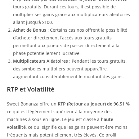
tours gratuits. Durant ces tours, il est possible de
multiplier ses gains grâce aux multiplicateurs aléatoires
allant jusqu’à x100.
Achat de Bonus
: Certains casinos offrent la possibilité
d’acheter directement l’accès aux tours gratuits,
permettant aux joueurs de passer directement à la
phase potentiellement lucrative.
Multiplicateurs Aléatoires
: Pendant les tours gratuits,
des symboles multipliers peuvent apparaître,
augmentant considérablement le montant des gains.
RTP et Volatilité
Sweet Bonanza offre un
RTP (Retour au Joueur) de 96,51 %
,
ce qui est légèrement supérieur à la moyenne des
machines à sous en ligne. Le jeu est classé à
haute
volatilité
, ce qui signifie que les gains peuvent être moins
fréquents mais potentiellement très élevés. Ce profil