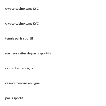
crypto casino sans KYC
crypto casino sans KYC
tennis paris sportif
meilleurs sites de paris sportifs
casino francais ligne
casino francais en ligne
paris sportif