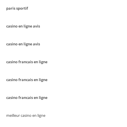
paris sportif
casino en ligne avis
casino en ligne avis
casino francais en ligne
casino francais en ligne
casino francais en ligne
meilleur casino en ligne