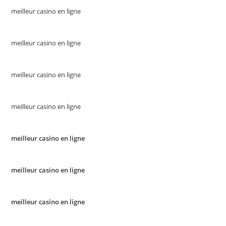
meilleur casino en ligne
meilleur casino en ligne
meilleur casino en ligne
meilleur casino en ligne
meilleur casino en ligne
meilleur casino en ligne
meilleur casino en ligne