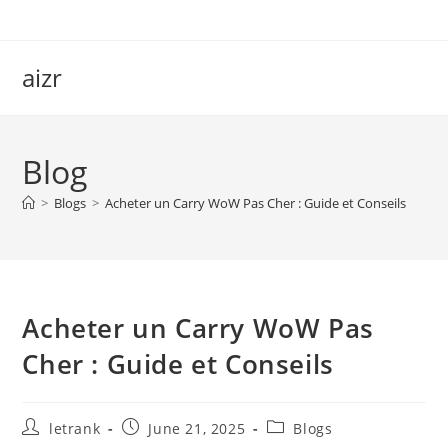
Skip
to
content
aizr
Blog
>
Blogs
>
Acheter un Carry WoW Pas Cher : Guide et Conseils
Acheter un Carry WoW Pas
Cher : Guide et Conseils
Post
Post
Post
letrank
June 21, 2025
Blogs
author:
published:
category: