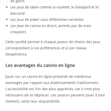
de gains
Les jeux de table comme la roulette, le blackjack et le
baccarat
Les jeux de poker sous différentes variantes
Les jeux de casino en direct, animés par de vrais
croupiers
Cette variété permet à chaque joueur de choisir des jeux
correspondant à ses préférences et à son niveau
d’expérience.
Les avantages du casino en ligne
Jouer sur un casino en ligne présente de nombreux
avantages par rapport aux établissements traditionnels.
L’accessibilité est l’un des plus appréciés, car il n’est plus
nécessaire de se déplacer. Les joueurs peuvent jouer à tout
moment, selon leur disponibilité.