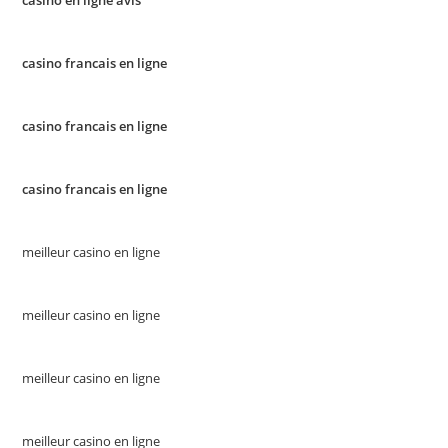
casino en ligne avis
casino francais en ligne
casino francais en ligne
casino francais en ligne
meilleur casino en ligne
meilleur casino en ligne
meilleur casino en ligne
meilleur casino en ligne