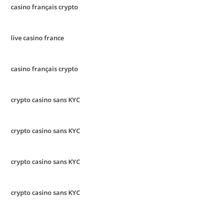
casino français crypto
live casino france
casino français crypto
crypto casino sans KYC
crypto casino sans KYC
crypto casino sans KYC
crypto casino sans KYC