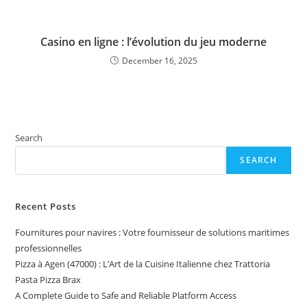
Casino en ligne : l’évolution du jeu moderne
December 16, 2025
Search
SEARCH
Recent Posts
Fournitures pour navires : Votre fournisseur de solutions maritimes
professionnelles
Pizza à Agen (47000) : L’Art de la Cuisine Italienne chez Trattoria
Pasta Pizza Brax
A Complete Guide to Safe and Reliable Platform Access