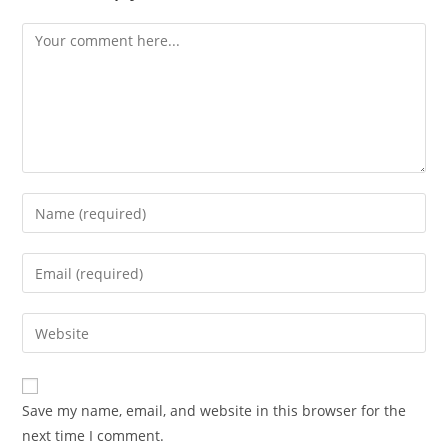
Comment
Enter
your
name
Enter
or
your
username
email
Enter
to
address
your
comment
to
website
comment
URL
Save my name, email, and website in this browser for the
(optional)
next time I comment.