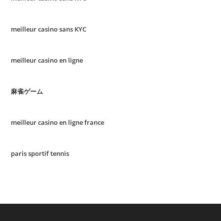
meilleur casino sans KYC
meilleur casino en ligne
麻雀ゲーム
meilleur casino en ligne france
paris sportif tennis