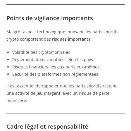
Points de vigilance importants
Malgré l’aspect technologique innovant, les paris sportifs
crypto comportent des
risques importants
:
Volatilité des cryptomonnaies
Réglementations variables selon les pays
Risques financiers liés aux paris eux-mêmes
Sécurité des plateformes non réglementées
Il est essentiel de rappeler que les paris sportifs restent
une activité de
jeu d’argent
, avec un risque de perte
financière.
Cadre légal et responsabilité