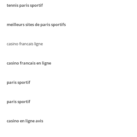
tennis paris sportif
meilleurs sites de paris sportifs
casino francais ligne
casino francais en ligne
paris sportif
paris sportif
casino en ligne avis