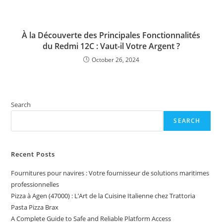
À la Découverte des Principales Fonctionnalités
du Redmi 12C : Vaut-il Votre Argent ?
October 26, 2024
Search
SEARCH
Recent Posts
Fournitures pour navires : Votre fournisseur de solutions maritimes
professionnelles
Pizza à Agen (47000) : L’Art de la Cuisine Italienne chez Trattoria
Pasta Pizza Brax
A Complete Guide to Safe and Reliable Platform Access