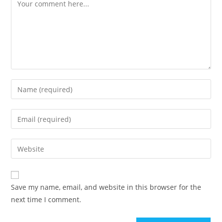
Comment
Enter
your
name
Enter
or
your
username
email
Enter
to
address
your
comment
to
website
comment
URL
Save my name, email, and website in this browser for the
(optional)
next time I comment.