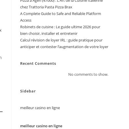
Pizza à Agen (47000) : L’Art de la Cuisine Italienne
chez Trattoria Pasta Pizza Brax
A Complete Guide to Safe and Reliable Platform
Access
Robinets de cuisine : Le guide ultime 2026 pour
x
bien choisir, installer et entretenir
Calcul révision de loyer IRL : guide pratique pour
anticiper et contester l’augmentation de votre loyer
n
Recent Comments
No comments to show.
Sidebar
meilleur casino en ligne
meilleur casino en ligne