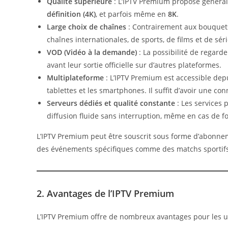
Qualité supérieure
: L’IPTV Premium propose généra
définition (4K)
, et parfois même en
8K
.
Large choix de chaînes
: Contrairement aux bouquets
chaînes internationales, de sports, de films et de séri
VOD (Vidéo à la demande)
: La possibilité de regard
avant leur sortie officielle sur d’autres plateformes.
Multiplateforme
: L’IPTV Premium est accessible depu
tablettes et les smartphones. Il suffit d’avoir une co
Serveurs dédiés et qualité constante
: Les services 
diffusion fluide sans interruption, même en cas de 
L’IPTV Premium peut être souscrit sous forme d’abonne
des événements spécifiques comme des matchs sportifs
2. Avantages de l’IPTV Premium
L’IPTV Premium offre de nombreux avantages pour les util