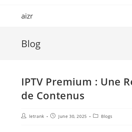
Skip
to
aizr
content
Blog
IPTV Premium : Une Ré
de Contenus
Post
Post
Post
letrank
June 30, 2025
Blogs
author:
published:
category: