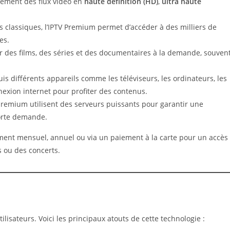
lement des flux vidéo en
haute définition (HD)
,
ultra haute
 classiques, l’IPTV Premium permet d’accéder à des milliers de
es.
er des films, des séries et des documentaires à la demande, souven
is différents appareils comme les téléviseurs, les ordinateurs, les
nnexion internet pour profiter des contenus.
premium utilisent des serveurs puissants pour garantir une
forte demande.
ment mensuel, annuel ou via un paiement à la carte pour un accès
 ou des concerts.
isateurs. Voici les principaux atouts de cette technologie :