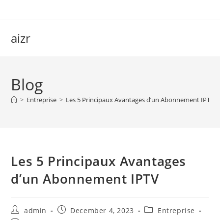
Skip
to
content
aizr
Blog
>
Entreprise
>
Les 5 Principaux Avantages d’un Abonnement IPTV
Les 5 Principaux Avantages
d’un Abonnement IPTV
Post
Post
Post
admin
December 4, 2023
Entreprise
author:
published:
category: