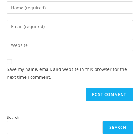
Enter
your
name
Enter
or
your
username
email
Enter
to
address
your
comment
to
website
comment
URL
Save my name, email, and website in this browser for the
(optional)
next time I comment.
Search
SEARCH