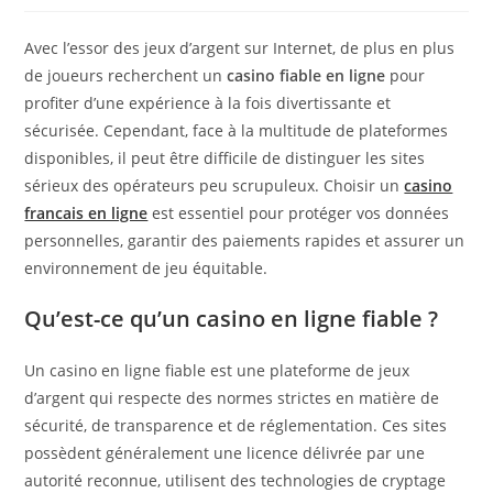
Avec l’essor des jeux d’argent sur Internet, de plus en plus
de joueurs recherchent un
casino fiable en ligne
pour
profiter d’une expérience à la fois divertissante et
sécurisée. Cependant, face à la multitude de plateformes
disponibles, il peut être difficile de distinguer les sites
sérieux des opérateurs peu scrupuleux. Choisir un
casino
francais en ligne
est essentiel pour protéger vos données
personnelles, garantir des paiements rapides et assurer un
environnement de jeu équitable.
Qu’est-ce qu’un casino en ligne fiable ?
Un casino en ligne fiable est une plateforme de jeux
d’argent qui respecte des normes strictes en matière de
sécurité, de transparence et de réglementation. Ces sites
possèdent généralement une licence délivrée par une
autorité reconnue, utilisent des technologies de cryptage