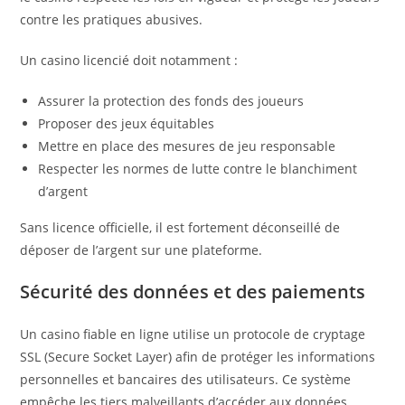
contre les pratiques abusives.
Un casino licencié doit notamment :
Assurer la protection des fonds des joueurs
Proposer des jeux équitables
Mettre en place des mesures de jeu responsable
Respecter les normes de lutte contre le blanchiment
d’argent
Sans licence officielle, il est fortement déconseillé de
déposer de l’argent sur une plateforme.
Sécurité des données et des paiements
Un casino fiable en ligne utilise un protocole de cryptage
SSL (Secure Socket Layer) afin de protéger les informations
personnelles et bancaires des utilisateurs. Ce système
empêche les tiers malveillants d’accéder aux données