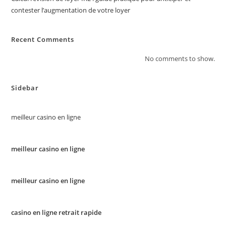
contester l’augmentation de votre loyer
Recent Comments
No comments to show.
Sidebar
meilleur casino en ligne
meilleur casino en ligne
meilleur casino en ligne
casino en ligne retrait rapide