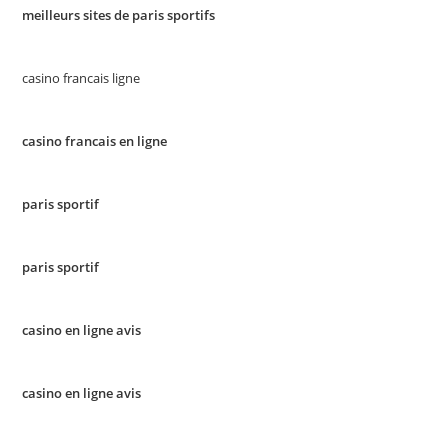
meilleurs sites de paris sportifs
casino francais ligne
casino francais en ligne
paris sportif
paris sportif
casino en ligne avis
casino en ligne avis