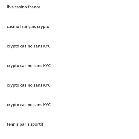
live casino france
casino français crypto
crypto casino sans KYC
crypto casino sans KYC
crypto casino sans KYC
crypto casino sans KYC
tennis paris sportif