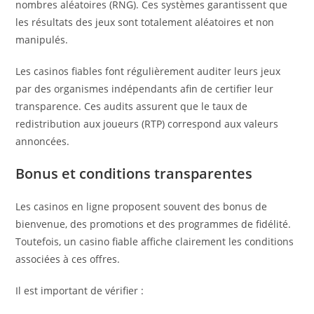
nombres aléatoires (RNG). Ces systèmes garantissent que
les résultats des jeux sont totalement aléatoires et non
manipulés.
Les casinos fiables font régulièrement auditer leurs jeux
par des organismes indépendants afin de certifier leur
transparence. Ces audits assurent que le taux de
redistribution aux joueurs (RTP) correspond aux valeurs
annoncées.
Bonus et conditions transparentes
Les casinos en ligne proposent souvent des bonus de
bienvenue, des promotions et des programmes de fidélité.
Toutefois, un casino fiable affiche clairement les conditions
associées à ces offres.
Il est important de vérifier :