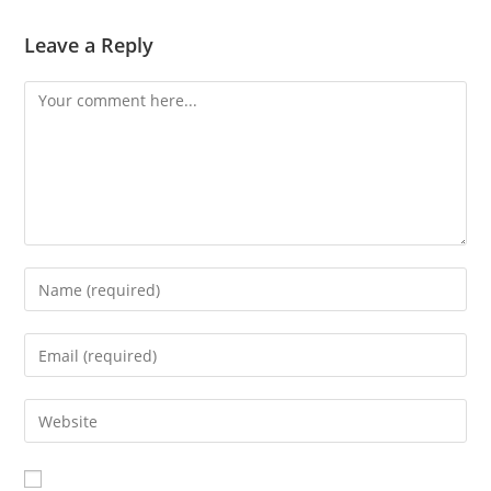
Leave a Reply
Comment
Enter
your
name
Enter
or
your
username
email
Enter
to
address
your
comment
to
website
comment